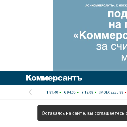
Коммерсантъ
$ 81,40
€ 94,05
¥ 12,08
IMOEX 2285,88
Предыдущая
страница
Оставаясь на сайте, вы соглашаетесь 