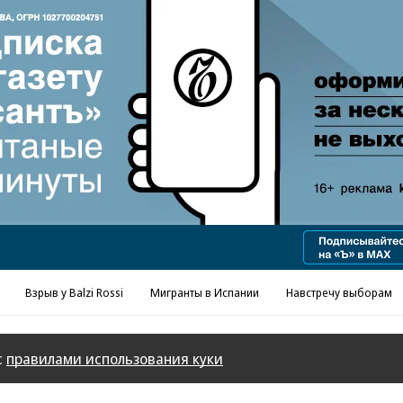
Реклама в «Ъ» www.kommersant.ru/ad
Взрыв у Balzi Rossi
Мигранты в Испании
Навстречу выборам
с
правилами использования куки