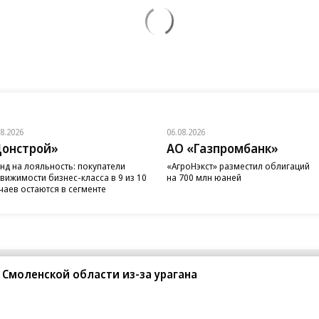
08.2026
06.08.2026
онстрой»
АО «Газпромбанк»
нд на лояльность: покупатели
«АгроНэкст» разместил облигаций
вижимости бизнес-класса в 9 из 10
на 700 млн юаней
чаев остаются в сегменте
 Смоленской области из-за урагана
санте»
Реклама
Обратная связь
Вакансии
Правовая информация
Android
E-mail рассылки