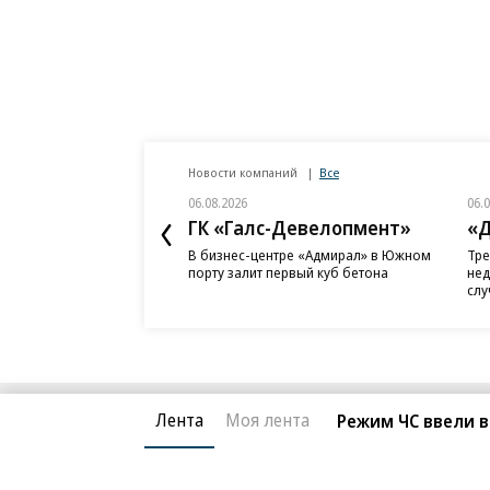
Новости компаний
Все
06.08.2026
06.
ГК «Галс-Девелопмент»
«Д
В бизнес-центре «Адмирал» в Южном
Тре
порту залит первый куб бетона
нед
слу
Лента
Моя лента
Режим ЧС ввели в
Благотворительный фонд
О «Коммер
Архив
Контакты