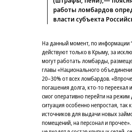
(штрафы, пени),— пояс
работы ломбардов опре
власти субъекта Россий
На данный момент, по информации 
действуют только в Крыму, за искл
могут работать ломбарды, размеще
главы «Национального объединения
20–30% от всех ломбардов. «Впроч
погашения долга, кто-то переехал и
смог оперативно перейти на режим 
ситуация особенно непростая, так к
источников для выдачи новых займо
помещений, на персонал и прочее». 
не входят в состав крупных сетей, 