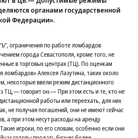
няют в ЦБ.— Допустимые режимы
деляются органами государственной
ской Федерации».
“Ъ”, ограничения по работе ломбардов
ючением города Севастополя, кроме того, не
нные в торговых центрах (ТЦ). По оценкам
 ломбардов» Алексея Лазутина, таких около
ем, некоторые ввели режим дистанционного
з ТЦ,— говорит он.— При этом есть и те, кто не
дистанционной работы или переехать, для них
ак, не получая погашений, они не имеют сейчас
в, а при этом несут расходы на аренду
Такие игроки, по его словам, особенно если они
сейчас готовы продать бизнес более