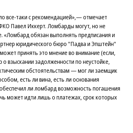
ло все-таки с рекомендацией»,— отмечает
КО Павел Иккерт. Ломбарды могут, но не
е. «Ломбард обязан выполнять предписания и
артнер юридического бюро "Падва и Эпштейн"
 может принять это мнение во внимание (если,
р о взыскании задолженности по неустойке,
актическим обстоятельствам — мог ли заемщик
собом, есть ли вина, есть ли основания
 обеспечил ли ломбард возможность погашения
ечь может идти лишь о платежах, срок которых