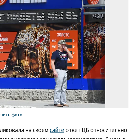
Фо
Ви
Ко
Ко
/
ку
ф
упить фото
ликовала на своем
сайте
ответ ЦБ относительно