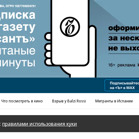
Реклама в «Ъ» www.kommersant.ru/ad
Что посмотреть в кино
Взрыв у Balzi Rossi
Мигранты в Испании
с
правилами использования куки