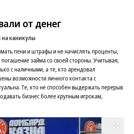
али от денег
 на каникулы
мать пени и штрафы и не начислять проценты,
к погашение займа со своей стороны. Учитывая,
ко с наличными, а те, кто арендовал
шены возможности личного контакта с
туальна. Те, кто не способен выдержать перерыв
одавать бизнес более крупным игрокам,
Развернуть на весь экран