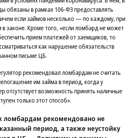
ми в условиях пандемии коронавируса. В нем, в
ды обязаны в рамках 106-ФЗ предоставлять
ичем если займов несколько — по каждому, при
 в законе. Кроме того, «если ломбард не может
беспечить прием платежей от заемщиков, то
ассматриваться как нарушение обязательств
ванном письме ЦБ.
«регулятор рекомендовал ломбардам не считать
епогашение им займа в период, когда у
ер отсутствует возможность принять наличные
тупен только этот способ».
ах ломбардам рекомендовано не
казанный период, а также неустойку