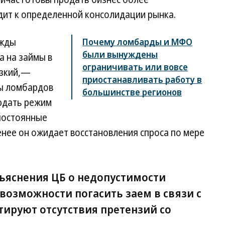
дит к определенной консолидации рынка.
ежды
Почему ломбарды и МФО
были вынуждены
а на займы в
ограничивать или вовсе
изкий,—
приостанавливать работу в
ты ломбардов
большинстве регионов
юдать режим
 постоянные
менее он ожидает восстановления спроса по мере
ъяснения ЦБ о недопустимости
возможности погасить заем в связи с
тируют отсутствия претензий со