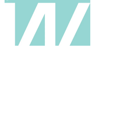
то:
ктор
ротаев,
ммерсантъ
пить
ото