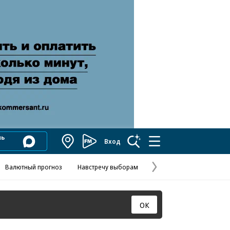
Вход
Коммерсантъ
FM
Валютный прогноз
Навстречу выборам
Скандал в FIFA
Названия опе
Колесников
Следующая
страница
ОК