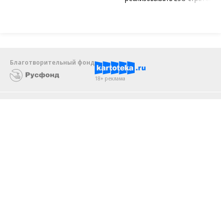
возведен в полную высоту
крупным компаниям эффектив
реализовывать ESG-стратегию
Благотворительный фонд
18+ реклама
О «Коммерсанте»
Android
Архив
Обратная связь
Контакты
Правовая информация
Реклама
E-mail рассылки
Вакансии
18+
© АО «Коммерсантъ». 127006, Москва, Оружейный переулок д. 41,