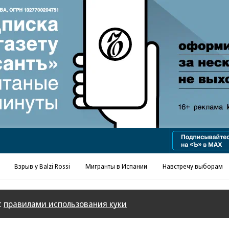
Реклама в «Ъ» www.kommersant.ru/ad
Взрыв у Balzi Rossi
Мигранты в Испании
Навстречу выборам
с
правилами использования куки