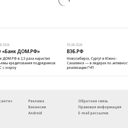
08.2026
05.08.2026
 «Банк ДОМ.РФ»
ВЭБ.РФ
к ДОМ.РФ в 2,5 раза нарастил
Новосибирск, Сургут и Южно-
емы кредитования подрядчиков
Сахалинск — в лидерах по активнос
 с эскроу
реализации ГЧП
санте»
Реклама
Обратная связь
Вакансии
Правовая информация
Android
E-mail рассылки