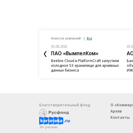
Новости компаний
Все
05.08.2026
05.
ПАО «ВымпелКом»
АО
Beeline Cloud и PlatformCraft запустили
Бан
холодное S3-хранилище для архивных
объ
данных бизнеса
ИЖС
Благотворительный фонд
О «Коммер
Архив
Контакты
18+ реклама