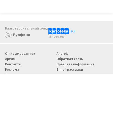
Благотворительный фонд
18+ реклама
О «Коммерсанте»
Android
Архив
Обратная связь
Контакты
Правовая информация
Реклама
E-mail рассылки
Вакансии
18+
© АО «Коммерсантъ». 127006, Москва, Оружейный переулок д. 41,
тел. +7 (495) 797-69-70.