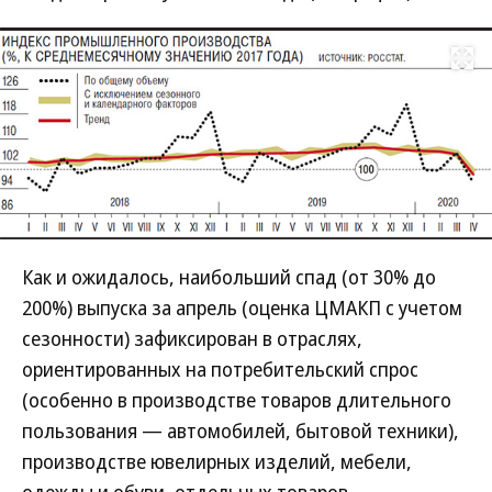
Развернуть на
Как и ожидалось, наибольший спад (от 30% до
200%) выпуска за апрель (оценка ЦМАКП с учетом
сезонности) зафиксирован в отраслях,
ориентированных на потребительский спрос
(особенно в производстве товаров длительного
пользования — автомобилей, бытовой техники),
производстве ювелирных изделий, мебели,
одежды и обуви, отдельных товаров