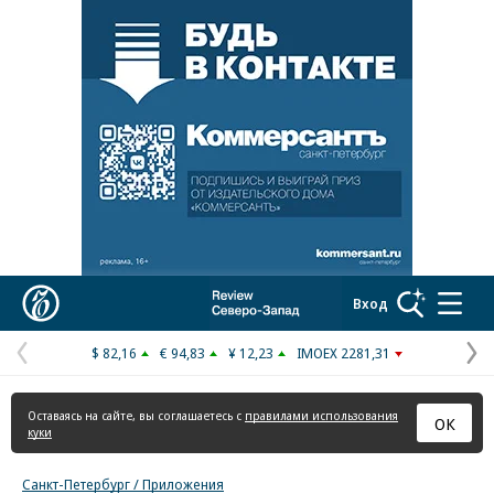
Реклама в «Ъ» www.kommersant.ru/ad
Коммерсантъ
Вход
$ 82,16
€ 94,83
¥ 12,23
IMOEX 2281,31
Предыдущая
С
страница
с
Оставаясь на сайте, вы соглашаетесь с
правилами использования
ОК
куки
Санкт-Петербург / Приложения