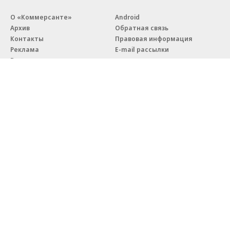
О «Коммерсанте»
Android
Архив
Обратная связь
Контакты
Правовая информация
Реклама
E-mail рассылки
Вакансии
18+
© АО «Коммерсантъ». 127006, Москва, Оружейный переулок д. 41,
тел. +7 (495) 797-69-70.
Сетевое издание «Коммерсантъ» (доменное имя сайта:
kommersant.ru) зарегистрировано Федеральной службой
по надзору в сфере связи, информационных технологий и массовых
коммуникаций (Роскомнадзор), регистрационный номер и дата
принятия решения о регистрации: серия
Эл № ФС77-76922
от 11 октября 2019 г.
Партнерские проекты/материалы, новости компаний, материалы
с пометкой «Промо» и «Официальное сообщение» опубликованы
на коммерческой основе.