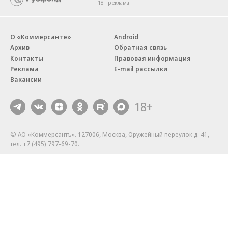
18+ реклама
О «Коммерсанте»
Android
Архив
Обратная связь
Контакты
Правовая информация
Реклама
E-mail рассылки
Вакансии
18+
© АО «Коммерсантъ». 127006, Москва, Оружейный переулок д. 41,
тел. +7 (495) 797-69-70.
Сетевое издание «Коммерсантъ» (доменное имя сайта:
kommersant.ru) зарегистрировано Федеральной службой
по надзору в сфере связи, информационных технологий и массовых
коммуникаций (Роскомнадзор), регистрационный номер и дата
принятия решения о регистрации: серия
Эл № ФС77-76922
от 11 октября 2019 г.
Партнерские проекты/материалы, новости компаний, материалы
с пометкой «Промо» и «Официальное сообщение» опубликованы