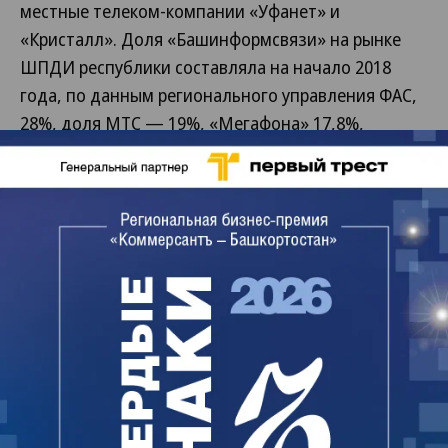
местные телеком-компании «Уфанет» и
«Кристалл». Доля «Башинформсвязи» на рынке
ШПДИ республики составляла на начало 2018
года, по данным регионального управления ФАС,
28%, доля МТС — 19%, «Мегафона» 17,8%,
«Уфанета» — 14%, «Вымпелкома» — 12%. В
годовом отчете «Башинформсвязи» за 2018 год
отмечается, что компания занимает 50% рынка
ШПДИ в регионе.
Форму, в которой может быть реализован
совместный проект, в министерстве уточнить
отказались до окончания совещания в
правительстве. По информации Геннадия
Разумикина, речь пока идет об интернетизации
«самых проблемных» населенных пунктов, из