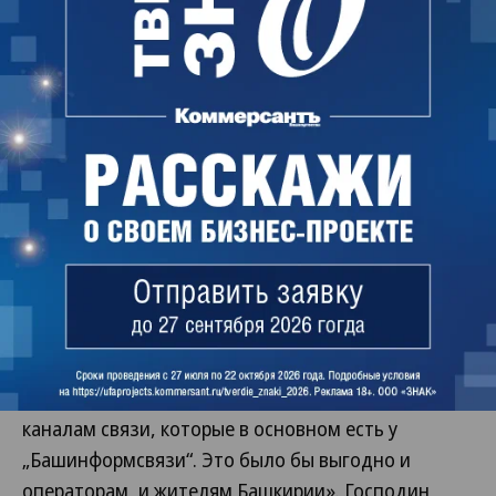
которых чаще всего поступают жалобы в
правительство, в том числе связанные с
дистанционным обучением.
Генеральный директор АО «Уфанет» Искандар
Бахтияров сообщил, что на сегодняшнее
заседание в правительстве компания не
приглашалась. «Мы участвовали в обсуждении
этого проекта и уверены, что партнером
правительства будет „Ростелеком“. Было бы
удивительно, если бы было иначе,— отметил он.
— В моем понимании, конечно, правильным
подходом было бы объединение усилий разных
операторов. Дать им доступ к оптическим
каналам связи, которые в основном есть у
„Башинформсвязи“. Это было бы выгодно и
операторам, и жителям Башкирии». Господин