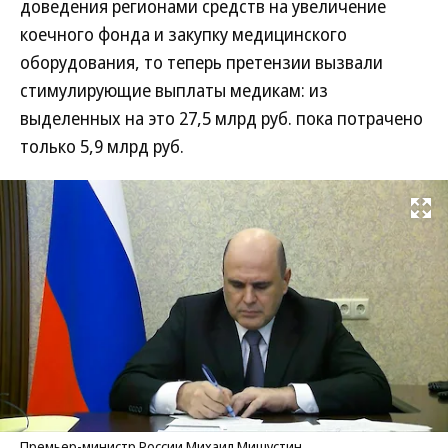
доведения регионами средств на увеличение
коечного фонда и закупку медицинского
оборудования, то теперь претензии вызвали
стимулирующие выплаты медикам: из
выделенных на это 27,5 млрд руб. пока потрачено
только 5,9 млрд руб.
Развернуть на
Премьер-министр России Михаил Мишустин