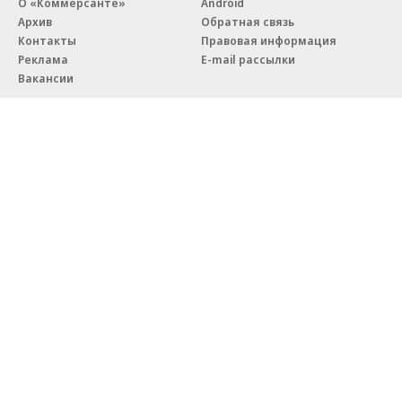
О «Коммерсанте»
Android
Архив
Обратная связь
Контакты
Правовая информация
Реклама
E-mail рассылки
Вакансии
18+
© АО «Коммерсантъ». 127006, Москва, Оружейный переулок д. 41,
тел. +7 (495) 797-69-70.
Сетевое издание «Коммерсантъ» (доменное имя сайта:
kommersant.ru) зарегистрировано Федеральной службой
по надзору в сфере связи, информационных технологий и массовых
коммуникаций (Роскомнадзор), регистрационный номер и дата
принятия решения о регистрации: серия
Эл № ФС77-76922
от 11 октября 2019 г.
Партнерские проекты/материалы, новости компаний, материалы
с пометкой «Промо» и «Официальное сообщение» опубликованы
на коммерческой основе.
На kommersant.ru применяются рекомендательные технологии.
Подробнее