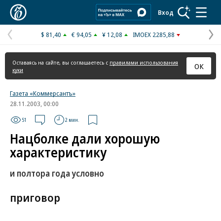
Коммерсантъ
Вход
$ 81,40
€ 94,05
¥ 12,08
IMOEX 2285,88
Предыдущая
С
страница
с
Оставаясь на сайте, вы соглашаетесь с
правилами использования
ОК
куки
Газета «Коммерсантъ»
28.11.2003, 00:00
51
2 мин.
Нацболке дали хорошую
характеристику
и полтора года условно
приговор