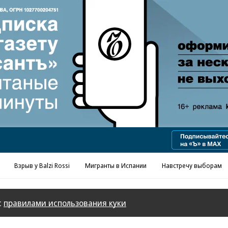
Реклама в «Ъ» www.kommersant.ru/ad
Взрыв у Balzi Rossi
Мигранты в Испании
Навстречу выборам
с
правилами использования куки