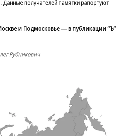
а. Данные получателей памятки рапортуют
оскве и Подмосковье — в публикации “Ъ”
Олег Рубникович