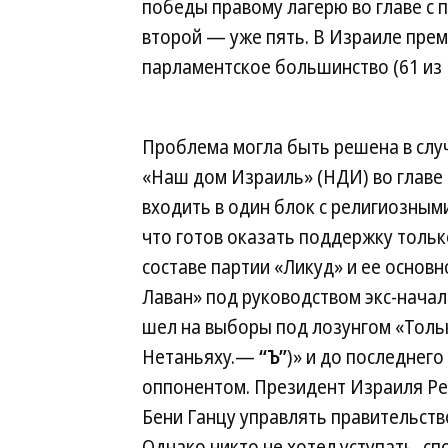
победы правому лагерю во главе с 
второй — уже пять. В Израиле прем
парламентское большинство (61 из 
Проблема могла быть решена в слу
«Наш дом Израиль» (НДИ) во главе
входить в один блок с религиозным
что готов оказать поддержку тольк
составе партии «Ликуд» и ее основ
Лаван» под руководством экс-нача
шел на выборы под лозунгом «Толь
Нетаньяху.—
“Ъ”
)» и до последнег
оппонентом. Президент Израиля Ре
Бени Ганцу управлять правительств
Однако никто не хотел уступать, сп