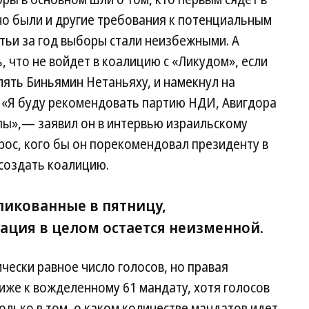
но были и другие требования к потенциальным
етьи за год выборы стали неизбежными. А
, что не войдет в коалицию с «Ликудом», если
ять Биньямин Нетаньяху, и намекнул на
 «Я буду рекомендовать партию НДИ, Авигдора
ы»,— заявил он в интервью израильскому
прос, кого бы он порекомендовал президенту в
 создать коалицию.
ликованные в пятницу,
ация в целом остается неизменной.
чески равное число голосов, но правая
лиже к вожделенному 61 мандату, хотя голосов
олько в том, о каком количестве мандатов идет