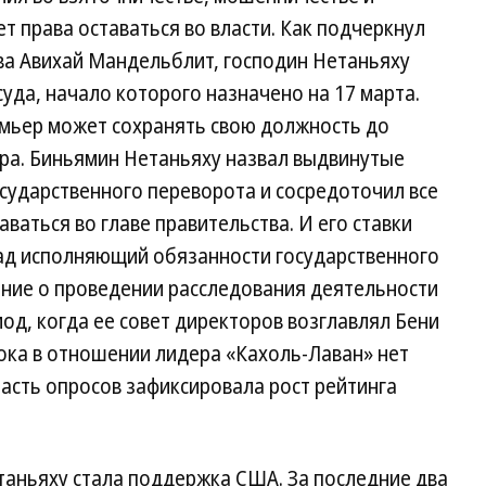
т права оставаться во власти. Как подчеркнул
ва Авихай Мандельблит, господин Нетаньяху
уда, начало которого назначено на 17 марта.
емьер может сохранять свою должность до
ра. Биньямин Нетаньяху назвал выдвинутые
сударственного переворота и сосредоточил все
ваться во главе правительства. И его ставки
зад исполняющий обязанности государственного
ние о проведении расследования деятельности
од, когда ее совет директоров возглавлял Бени
ока в отношении лидера «Кахоль-Лаван» нет
часть опросов зафиксировала рост рейтинга
аньяху стала поддержка США. За последние два