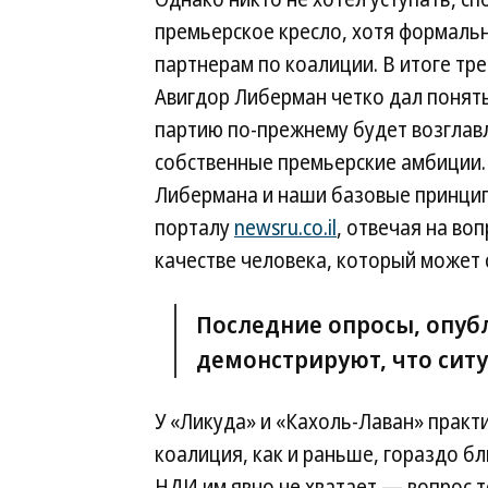
премьерское кресло, хотя формаль
партнерам по коалиции. В итоге тр
Авигдор Либерман четко дал понять
партию по-прежнему будет возглавл
собственные премьерские амбиции.
Либермана и наши базовые принцип
порталу
newsru.co.il
, отвечая на во
качестве человека, который может
Последние опросы, опуб
демонстрируют, что ситу
У «Ликуда» и «Кахоль-Лаван» практи
коалиция, как и раньше, гораздо б
НДИ им явно не хватает — вопрос т