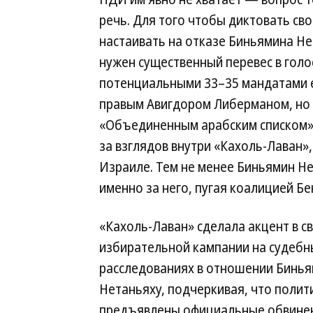
речь. Для того чтобы диктовать сво
настаивать на отказе Биньямина Нет
нужен существенный перевес в голос
потенциальными 33–35 мандатами ем
правым Авигдором Либерманом, но и
«Объединенным арабским списком».
за взглядов внутри «Кахоль-Лаван»,
Израиле. Тем не менее Биньямин Н
именно за него, пугая коалицией Бе
«Кахоль-Лаван» сделала акцент в с
избирательной кампании на судебн
расследованиях в отношении Бинь
Нетаньяху, подчеркивая, что полит
предъявлены официальные обвинен