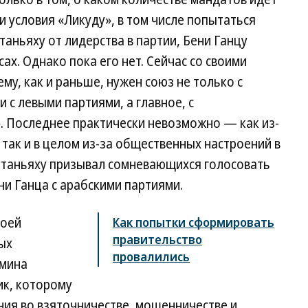
и условия «Ликуду», в том числе попытаться
аньяху от лидерства в партии, Бени Ганцу
ах. Однако пока его нет. Сейчас со своими
у, как и раньше, нужен союз не только с
 с левыми партиями, а главное, с
 Последнее практически невозможно — как из-
 так и в целом из-за общественных настроений в
етаньяху призывал сомневающихся голосовать
ни Ганца с арабскими партиями.
воей
Как попытки сформировать
правительство
ых
провалились
ямина
ик, которому
ия во взяточничестве, мошенничестве и