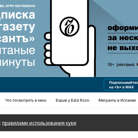
Реклама в «Ъ» www.kommersant.ru/ad
Что посмотреть в кино
Взрыв у Balzi Rossi
Мигранты в Испании
с
правилами использования куки