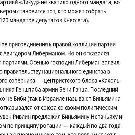
партией «Ликуд» не хватило одного мандата, во
ьером становится тот, кто может собрать
120 мандатов депутатов Кнессета).
чае присоединения к правой коалиции партии
 с Авигдором Либерманом. Но он отказался
и партиями. Осенью господин Либерман заявил,
о правительству национального единства в
ного соперника — центристского блока «Кахоль-
льника Генштаба армии Бени Ганца. Последний
ко не Биби (так в Израиле называют Биньямина
о отказывался от союза со своим политическим
увен Ривлин предложил Биньямину Нетаньяху и
ом по принципу ротации — каждый по два года.
оры в основном шли о том, кто первым сядет в