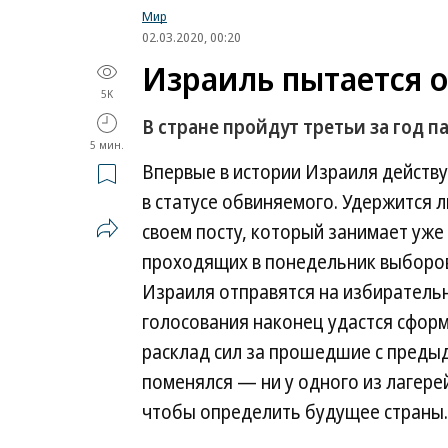
Мир
02.03.2020, 00:20
Израиль пытается о
5K
В стране пройдут третьи за год 
5 мин.
Впервые в истории Израиля действу
в статусе обвиняемого. Удержится 
своем посту, который занимает уже
проходящих в понедельник выборов в
Израиля отправятся на избирательн
голосования наконец удастся сформ
расклад сил за прошедшие с преды
поменялся — ни у одного из лагере
чтобы определить будущее страны.