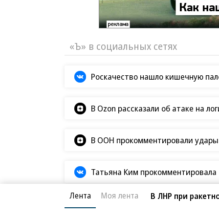
«Ъ» в социальных сетях
Роскачество нашло кишечную пало
В Ozon рассказали об атаке на ло
В ООН прокомментировали удары В
Татьяна Ким прокомментировала а
Лента
Моя лента
В ЛНР при ракетн