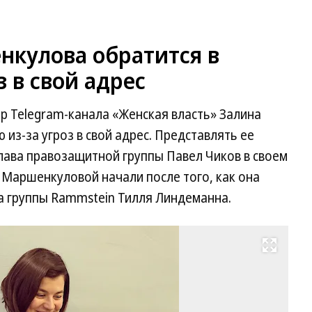
кулова обратится в
 в свой адрес
р Telegram-канала «Женская власть» Залина
из-за угроз в свой адрес. Представлять ее
лава правозащитной группы Павел Чиков в своем
 Маршенкуловой начали после того, как она
а группы Rammstein Тилля Линдеманна.
Развернуть на весь экран
За
Ма
Фо