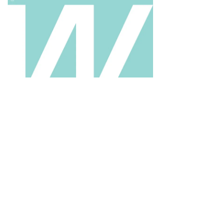
stagram.com/mayachok_antihrista