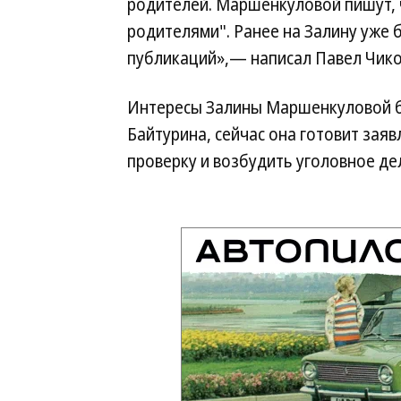
родителей. Маршенкуловой пишут, ч
родителями". Ранее на Залину уже
публикаций»,— написал Павел Чиков
Интересы Залины Маршенкуловой б
Байтурина, сейчас она готовит зая
проверку и возбудить уголовное дел