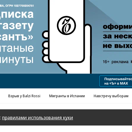
Реклама в «Ъ» www.kommersant.ru/ad
Взрыв у Balzi Rossi
Мигранты в Испании
Навстречу выборам
с
правилами использования куки