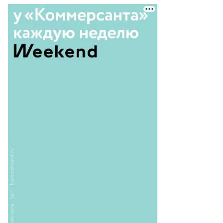
лина
ршенкулова
то: