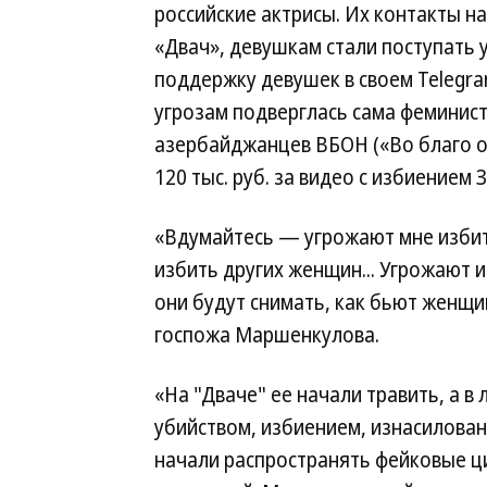
российские актрисы. Их контакты 
«Двач», девушкам стали поступать 
поддержку девушек в своем Telegra
угрозам подверглась сама феминист
азербайджанцев ВБОН («Во благо о
120 тыс. руб. за видео с избиение
«Вдумайтесь — угрожают мне избить
избить других женщин... Угрожают 
они будут снимать, как бьют женщ
госпожа Маршенкулова.
«На "Дваче" ее начали травить, а в
убийством, избиением, изнасилован
начали распространять фейковые ц