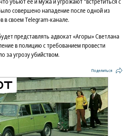
то убьют ее и мужа и угрожают "встретиться с
 было совершено нападение после одной из
 в своем Telegram-канале.
удет представлять адвокат «Агоры» Светлана
вление в полицию с требованием провести
о за угрозу убийством.
Поделиться