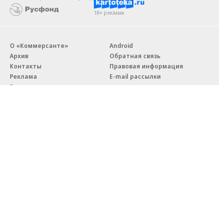
18+ реклама
О «Коммерсанте»
Android
Архив
Обратная связь
Контакты
Правовая информация
Реклама
E-mail рассылки
Вакансии
18+
© АО «Коммерсантъ». 127006, Москва, Оружейный переулок д. 41,
тел. +7 (495) 797-69-70.
Сетевое издание «Коммерсантъ» (доменное имя сайта:
kommersant.ru) зарегистрировано Федеральной службой
по надзору в сфере связи, информационных технологий и массовых
коммуникаций (Роскомнадзор), регистрационный номер и дата
принятия решения о регистрации: серия
Эл № ФС77-76922
от 11 октября 2019 г.