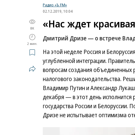
Радио «Ъ FM»
02.12.2019, 10:04
«Нас ждет красивая
8K
Дмитрий Дризе — о встрече Вла
2 мин.
На этой неделе Россия и Белорусси
углубленной интеграции. Правительс
вопросам создания объединенных р
налогового законодательства. Реш
Владимир Путин и Александр Лукаш
декабря — в этот день исполнится 
государства России и Белоруссии. 
Дризе не испытывает оптимизма от