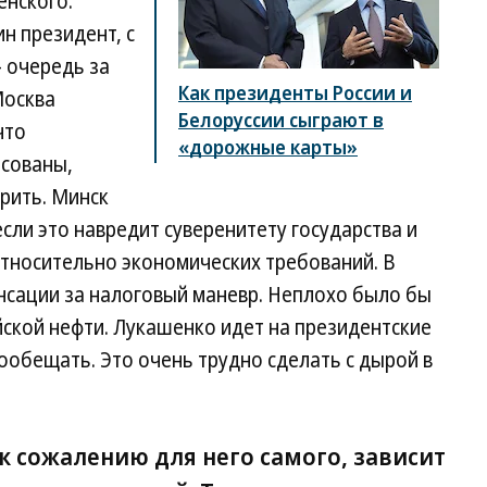
енского.
ин президент, с
 очередь за
Как президенты России и
Москва
Белоруссии сыграют в
что
«дорожные карты»
асованы,
рить. Минск
если это навредит суверенитету государства и
относительно экономических требований. В
нсации за налоговый маневр. Неплохо было бы
йской нефти. Лукашенко идет на президентские
ообещать. Это очень трудно сделать с дырой в
к сожалению для него самого, зависит