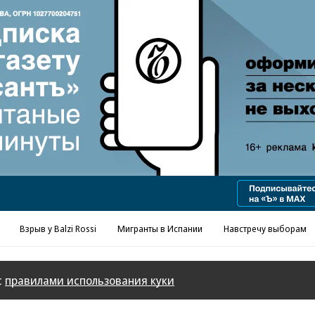
Реклама в «Ъ» www.kommersant.ru/ad
Взрыв у Balzi Rossi
Мигранты в Испании
Навстречу выборам
с
правилами использования куки