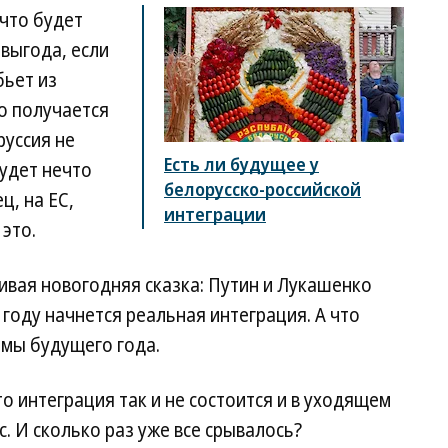
что будет
 выгода, если
бьет из
о получается
руссия не
Есть ли будущее у
будет нечто
белорусско-российской
ц, на ЕС,
интеграции
это.
асивая новогодняя сказка: Путин и Лукашенко
году начнется реальная интеграция. А что
мы будущего года.
то интеграция так и не состоится и в уходящем
. И сколько раз уже все срывалось?