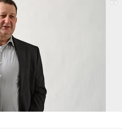
Развернуть на весь экран
Фо
Ю
Ма
Ко