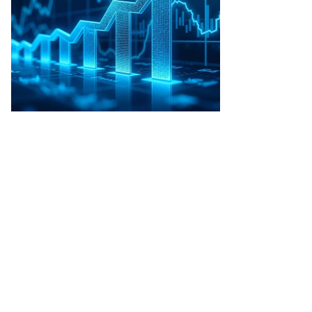
то:
рий
ртьянов,
ммерсантъ