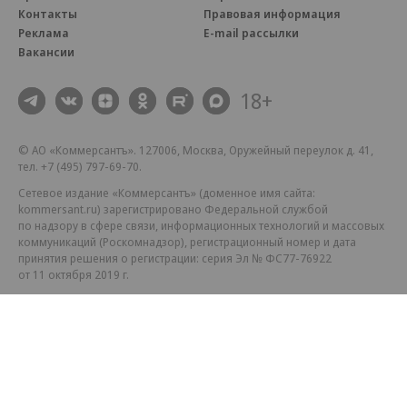
Контакты
Правовая информация
Реклама
E-mail рассылки
Вакансии
18+
© АО «Коммерсантъ». 127006, Москва, Оружейный переулок д. 41,
тел. +7 (495) 797-69-70.
Сетевое издание «Коммерсантъ» (доменное имя сайта:
kommersant.ru) зарегистрировано Федеральной службой
по надзору в сфере связи, информационных технологий и массовых
коммуникаций (Роскомнадзор), регистрационный номер и дата
принятия решения о регистрации: серия
Эл № ФС77-76922
от 11 октября 2019 г.
Партнерские проекты/материалы, новости компаний, материалы
с пометкой «Промо» и «Официальное сообщение» опубликованы
на коммерческой основе.
На kommersant.ru применяются рекомендательные технологии.
Подробнее