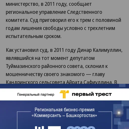
министерство, в 2011 году, сообщает
региональное управление Следственного
комитета. Суд приговорил его к трем с половиной
годам лишения свободы условно с трехлетним
испытательным сроком.
Как установил суд, в 2011 году Динар Калимуллин,
являвшийся на тот момент депутатом
Туймазинского районного совета, склонил к
мошенничеству своего знакомого — главу
Кандринского сельсовета Айрата Сафиуллина. В
результате их совместного плана в 2011-2015
годах Айрат Сафиуллин поручил подчиненным
внести в республиканскую программу сноса и
расселения ветхого жилья 11 человек, не имевших
прав на получение жилья по договору