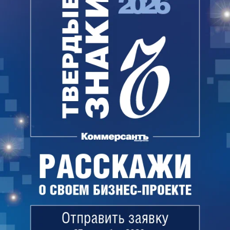
социального найма. В их числе был и Динар
Калимуллин. Участникам программы было выдано
новое жилье, которое они приватизировали.
Информацию о других участниках программы в
СКР не уточняют. Ущерб, нанесенный
муниципальному бюджету, следствие оценило в
4,8 млн руб. На выданные по программе 11
квартир, а также имущество подсудимых,
наложен арест.
Айрат Сафиуллин проходил по уголовному делу
соучастником. Суд приговорил его к трем годам
лишения свободы условно с трехлетним
испытательным сроком.
Гособвинение просило для Динара Калимуллина
наказание в виде пяти лет двух месяцев лишения