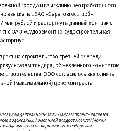
ережной города и взысканию неотработанного
но взыскать с ЗАО «Саратовгесстрой»
7 млн рублей и расторгнуть данный контракт.
акт с ОАО «Судоремонтно-судостроительная
асторгнут.
тракт на строительство третьей очереди
о результатам тендера, объявленного комитетом
ре строительства. ООО согласилось выполнить
альной (максимальной) цене контракта
ным видом деятельности ООО «Тандем проект» является
числе водолазных. Компанией владеет Алексей Мокин.
вом водовыпусков на черноморском побережье