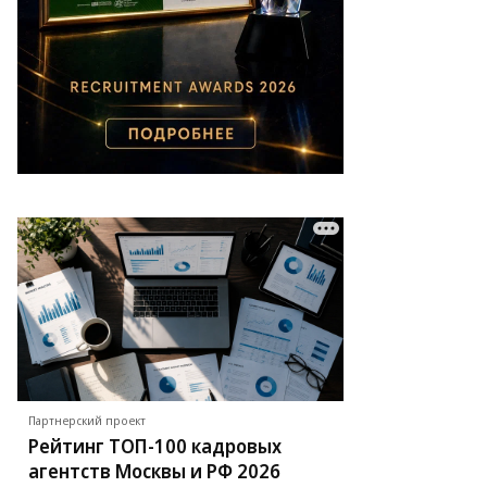
роительство
вой
бережной
ожет
 завершиться
срок
то:
ргей
тунин,
ммерсантъ
Партнерский проект
Рейтинг ТОП-100 кадровых
агентств Москвы и РФ 2026