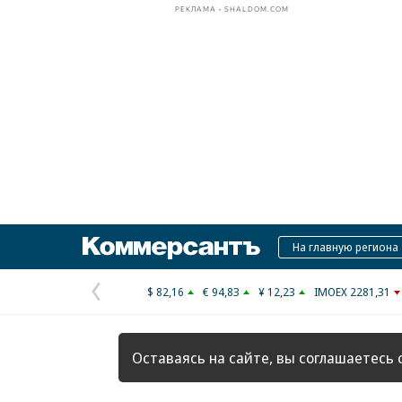
РЕКЛАМА • SHALDOM.COM
Коммерсантъ
На главную региона
$ 82,16
€ 94,83
¥ 12,23
IMOEX 2281,31
Предыдущая
страница
Оставаясь на сайте, вы соглашаетесь 