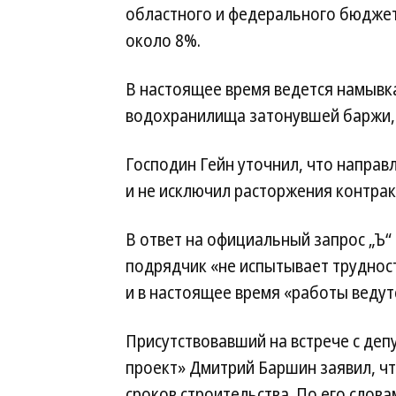
областного и федерального бюджето
около 8%.
В настоящее время ведется намывка
водохранилища затонувшей баржи, 
Господин Гейн уточнил, что напра
и не исключил расторжения контра
В ответ на официальный запрос „Ъ“
подрядчик «не испытывает трудност
и в настоящее время «работы ведут
Присутствовавший на встрече с де
проект» Дмитрий Баршин заявил, ч
сроков строительства. По его слова