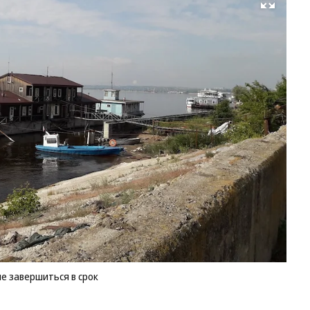
Развернуть на весь экран
Ст
но
на
м
не
в 
Фо
Се
Пе
Ко
е завершиться в срок