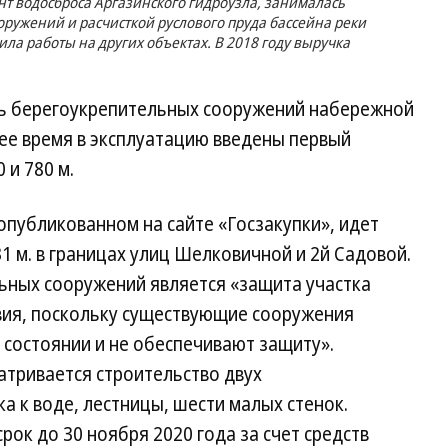
нт водосброса Аргазинского гидроузла, занималась
ружений и расчисткой руслового пруда бассейна реки
ла работы на других объектах. В 2018 году выручка
ть берегоукрепительных сооружений набережной
щее время в эксплуатацию введены первый
 и 780 м.
 опубликованном на сайте «Госзакупки», идет
1 м. в границах улиц Шелковичной и 2й Садовой.
ьных сооружений является «защита участка
твия, поскольку существующие сооружения
 состоянии и не обеспечивают защиту».
атривается строительство двух
а к воде, лестницы, шести малых стенок.
ок до 30 ноября 2020 года за счет средств