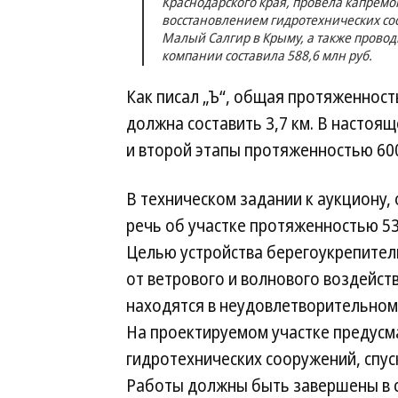
Краснодарского края, провела капремо
восстановлением гидротехнических соо
Малый Салгир в Крыму, а также проводи
компании составила 588,6 млн руб.
Как писал „Ъ“, общая протяженнос
должна составить 3,7 км. В настоя
и второй этапы протяженностью 600
В техническом задании к аукциону,
речь об участке протяженностью 53
Целью устройства берегоукрепител
от ветрового и волнового воздейс
находятся в не­удовлетворительном
На проектируемом участке предусм
гидротехнических сооружений, спуск
Работы должны быть завершены в ср