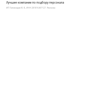
Лучшие компании по подбору персонала
ИП Голомидов Ю. В., ИНН 281816407127. Реклама