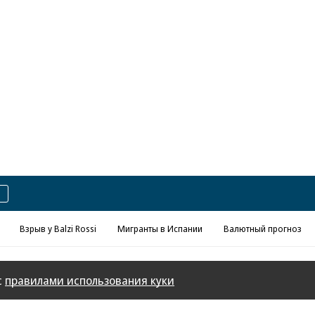
Реклама в «Ъ» www.kommersant.ru/ad
Взрыв у Balzi Rossi
Мигранты в Испании
Валютный прогноз
с
правилами использования куки