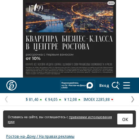
Реклама в «Ъ» www.kommersant.ru/ad
Коммерсантъ
Вход
$ 81,40
€ 94,05
¥ 12,08
IMOEX 2285,88
Предыдущая
С
страница
с
Оставаясь на сайте, вы соглашаетесь с
правилами использования
ОК
куки
Ростов-на-Дону / На правах рекламы