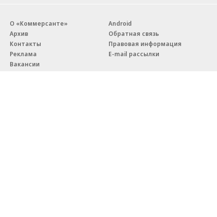
06.08.2026
06.08.2026
ГК «Галс-Девелопмент»
«Донстрой»
В бизнес-центре «Адмирал» в
Тренд на лояльность: покупат
Южном порту залит первый куб
недвижимости бизнес-класса в
бетона
из 10 случаев остаются
в сегменте
Благотворительный фонд
18+ реклама
О «Коммерсанте»
Android
Архив
Обратная связь
Контакты
Правовая информация
Реклама
E-mail рассылки
Вакансии
18+