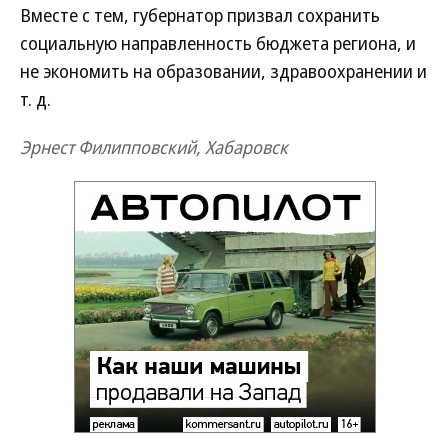
Вместе с тем, губернатор призвал сохранить
социальную направленность бюджета региона, и
не экономить на образовании, здравоохранении и
т. д.
Эрнест Филипповский, Хабаровск
Новости партнеров
ВСУ точно получат десятки тысяч новых
солдат
Путин озвучил итоговый план СВО
Зеленский неожиданно высказался о
возвращении Крыма
Заставим раскаяться: союзник России
дал грозное обещание