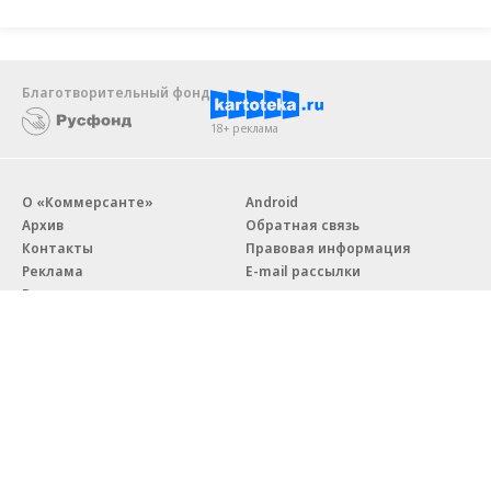
Благотворительный фонд
18+ реклама
О «Коммерсанте»
Android
Архив
Обратная связь
Контакты
Правовая информация
Реклама
E-mail рассылки
Вакансии
18+
© АО «Коммерсантъ». 127006, Москва, Оружейный переулок д. 41,
тел. +7 (495) 797-69-70.
Сетевое издание «Коммерсантъ» (доменное имя сайта:
kommersant.ru) зарегистрировано Федеральной службой