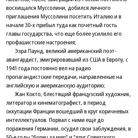
восхищался Муссолини, добился личного
приглашения Муссолини посетить Италию и в
начале 30-х прибыл туда как почетный гость
главы государства, что еще более усилило его
профашистские настроения;
Эзра Паунд, великий американский поэт-
авангардист, эмигрировавший из США в Европу, с
1941 года постоянно вел на радио
пропагандистские передачи, направленные на
английскую и американскую аудиторию;
Жан Кокто, блестящий французский художник,
литератор и кинематографист, в период
оккупации Франции вошедший в круг коричневых
интеллектуалов. Порвал с ними еще до
поражения Германии, осудил свои заблуждения, в
50-е годы "борец за мир" и "друг Советского