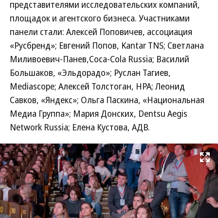
представителями исследовательских компаний,
площадок и агентского бизнеса. Участниками
панели стали: Алексей Поповичев, ассоциация
«Русбренд»; Евгений Попов, Kantar TNS; Светлана
Миливоевич-Панев,Coca-Cola Russia; Василий
Большаков, «Эльдорадо»; Руслан Тагиев,
Mediascope; Алексей Толстоган, НРА; Леонид
Савков, «Яндекс»; Ольга Паскина, «Национальная
Медиа Группа»; Мария Донских, Dentsu Aegis
Network Russia; Елена Кустова, АДВ.
Развернуть на