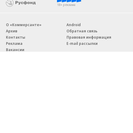
18+ реклама
О «Коммерсанте»
Android
Архив
Обратная связь
Контакты
Правовая информация
Реклама
E-mail рассылки
Вакансии
18+
© АО «Коммерсантъ». 127006, Москва, Оружейный переулок д. 41,
тел. +7 (495) 797-69-70.
Сетевое издание «Коммерсантъ» (доменное имя сайта:
kommersant.ru) зарегистрировано Федеральной службой
по надзору в сфере связи, информационных технологий и массовых
коммуникаций (Роскомнадзор), регистрационный номер и дата
принятия решения о регистрации: серия
Эл № ФС77-76922
от 11 октября 2019 г.
Партнерские проекты/материалы, новости компаний, материалы