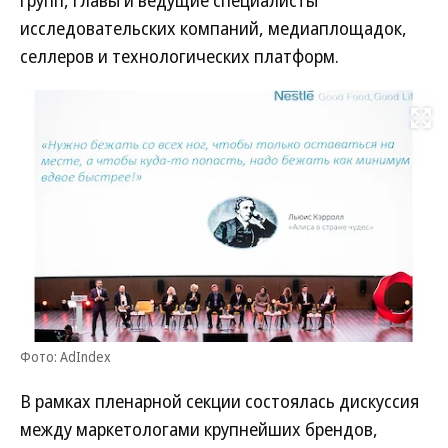
групп, главы и ведущие специалисты
исследовательских компаний, медиаплощадок,
селлеров и технологических платформ.
Развернуть на
Фото: AdIndex
В рамках пленарной секции состоялась дискуссия
между маркетологами крупнейших брендов,