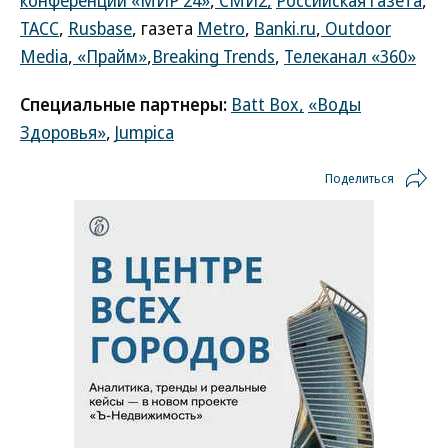
конференции «МИР 24»
,
СМИ2,
Российская газета
,
ТАСС
,
Rusbase
, газета
Metro
,
Banki.ru
,
Outdoor
Media
,
«Прайм»
,
Breaking Trends
,
Телеканал «360»
Специальные партнеры:
Batt Box,
«Воды
Здоровья»
,
Jumpica
Поделиться