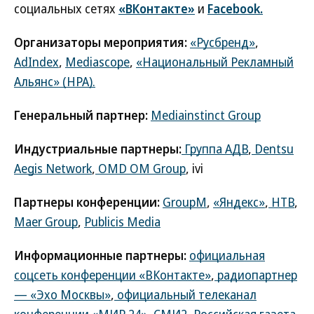
социальных сетях
«ВКонтакте»
и
Facebook.
Организаторы мероприятия:
«Русбренд»
,
AdIndex
,
Mediascope
,
«Национальный Рекламный
Альянс» (НРА).
Генеральный партнер:
Mediainstinct Group
Индустриальные партнеры:
Группа АДВ
,
Dentsu
Aegis Network
,
OMD OM Group
, ivi
Партнеры конференции:
GroupM
,
«Яндекс»
,
НТВ
,
Maer Group
,
Publicis Media
Информационные партнеры:
официальная
соцсеть конференции «ВКонтакте»
,
радиопартнер
— «Эхо Москвы»
,
официальный телеканал