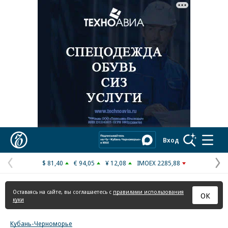
Реклама в «Ъ» www.kommersant.ru/ad
Коммерсантъ
Вход
$ 81,40
€ 94,05
¥ 12,08
IMOEX 2285,88
Предыдущая
С
страница
с
Оставаясь на сайте, вы соглашаетесь с
правилами использования
ОК
куки
Кубань-Черноморье