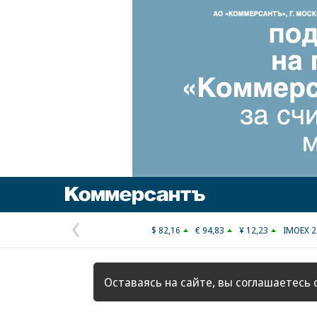
Коммерсантъ
$ 82,16
€ 94,83
¥ 12,23
IMOEX 2
Предыдущая
страница
Оставаясь на сайте, вы соглашаетесь 