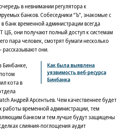
очередь в невнимании регулятора к
руемых банков. Собеседники “Ъ”, знакомые с
е в банк временной администрации всегда
Т ЦБ, они получают полный доступ к системам
его пара человек, смотрят бумаги несколько
— рассказывают они.
в Бинбанке,
Как была выявлена
уязвимость веб-ресурса
 потом
Бинбанка
ил кота в
отдела
atch Андрей Арсентьев. Чем качественнее будет
х работы временной администрации, тем
авляющим банком и тем лучше будут защищены
 сделках слияния-поглощения аудит