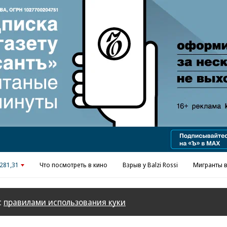
Реклама в «Ъ» www.kommersant.ru/ad
281,31
Что посмотреть в кино
Взрыв у Balzi Rossi
Мигранты в
с
правилами использования куки