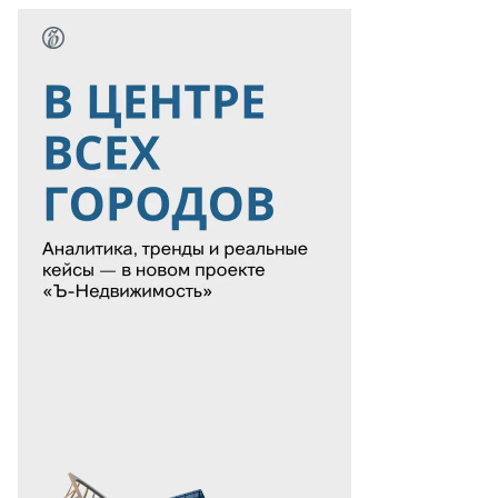
то:
оман