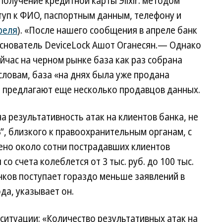
получение кредитной карты Эlixir: методом
уп к ФИО, паспортным данным, телефону и
преля
). «После нашего сообщения в апреле банк
основатель DeviceLock Ашот Оганесян.— Однако
йчас на черном рынке база как раз собрана
словам, база «на днях была уже продана
ее предлагают еще несколько продавцов данных.
а результативность атак на клиентов банка, не
”, близкого к правоохранительным органам, с
ено около сотни пострадавших клиентов
о счета колеблется от 3 тыс. руб. до 100 тыс.
анков поступает гораздо меньше заявлений в
да, указывает он.
ситуации: «Количество результативных атак на