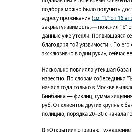
подававших в свое время заявки на 
подбора можно было получить дост
адресу проживания (
см. “Ъ” от 16 а
закрыл уязвимость,— пояснил “Ъ” 
данные уже утекли. Появившаяся се
благодаря той уязвимости». По его 
эксклюзивно в одни руки», сейчас 
Насколько повлияла утекшая база н
известно. По словам собеседника “Ъ
начала года только в Москве выявл
Бинбанка — физлиц, сумма хищения с
руб. От клиентов других крупных б
полицию, порядка 20–30 с начала го
В «Открытии» отрицают ухудшение 