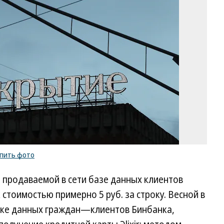
Яр
Ко
/
ку
ф
упить фото
о продаваемой в сети базе данных клиентов
 стоимостью примерно 5 руб. за строку. Весной в
чке данных граждан—клиентов Бинбанка,