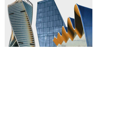
овицын,
ммерсантъ
пить
ото