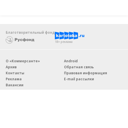
Благотворительный фонд
18+ реклама
О «Коммерсанте»
Android
Архив
Обратная связь
Контакты
Правовая информация
Реклама
E-mail рассылки
Вакансии
18+
© АО «Коммерсантъ». 127006, Москва, Оружейный переулок д. 41,
тел. +7 (495) 797-69-70.