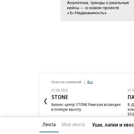
Новости компаний
Все
07.08.2026
07.
STONE
П
Бизнес-центр STONE Римская возведен
В Д
в полную высоту
ком
ESG
Лента
Моя лента
Уши, лапки и хво