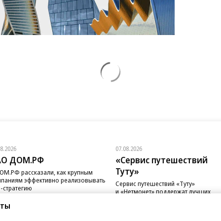
08.2026
07.08.2026
АО ДОМ.РФ
«Сервис путешествий
Туту»
ОМ.РФ рассказали, как крупным
паниям эффективно реализовывать
Сервис путешествий «Туту»
-стратегию
и «Нетмонет» поддержат лучших
сотрудников российских отелей
сты