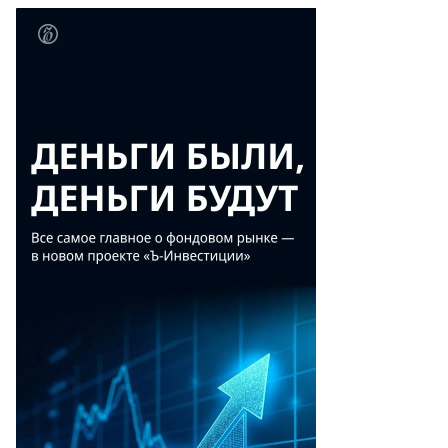
то:
эн