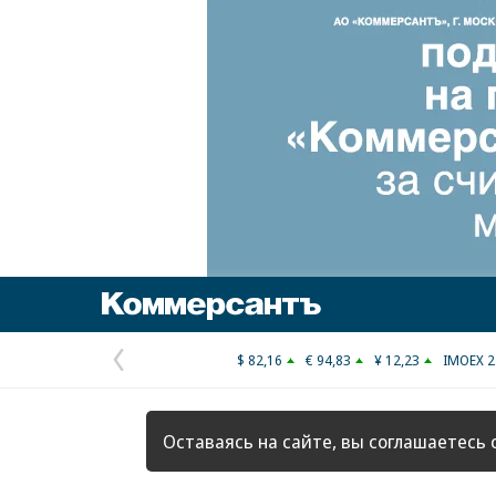
Коммерсантъ
$ 82,16
€ 94,83
¥ 12,23
IMOEX 2
Предыдущая
страница
Оставаясь на сайте, вы соглашаетесь 