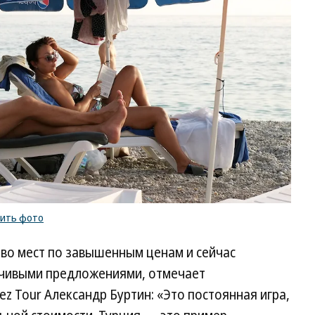
Ма
Ко
/
ку
ф
пить фото
во мест по завышенным ценам и сейчас
нчивыми предложениями, отмечает
z Tour Александр Буртин: «Это постоянная игра,