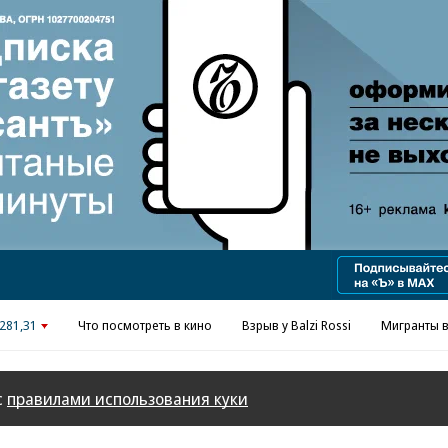
Реклама в «Ъ» www.kommersant.ru/ad
281,31
Что посмотреть в кино
Взрыв у Balzi Rossi
Мигранты в
с
правилами использования куки