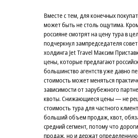
Вместе с тем, для конечных покупа
может быть не столь ощутима. Кром
россияне смотрят на цену тура в це
подчеркнул зампредседателя совет
холдинга Jet Travel Максим Пристав
цены, которые предлагают российс
большинство агентств уже давно 
стоимость может меняться практиче
зависимости от зарубежного партне
квоты. Снижающиеся цены — не реш
стоимость тура для частного клиен
больший объем продаж, квот, обяза
средний сегмент, потому что дорог
продаж, но и держат определенную 