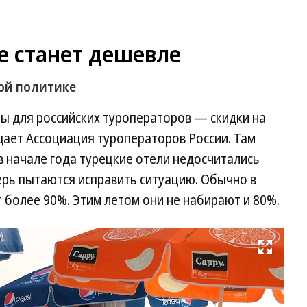
ive станет дешевле
вой политике
ы для российских туроператоров — скидки на
щает Ассоциация туроператоров России. Там
в начале года турецкие отели недосчитались
ерь пытаются исправить ситуацию. Обычно в
т более 90%. Этим летом они не набирают и 80%.
Развернуть на весь экран
Фо
Ир