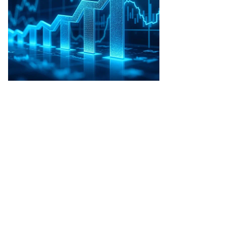
йорова,
ммерсантъ
пить
ото