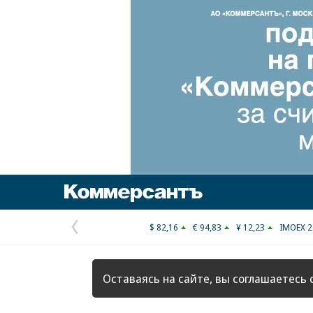
Коммерсантъ
$ 82,16
€ 94,83
¥ 12,23
IMOEX 2
Предыдущая
страница
Оставаясь на сайте, вы соглашаетесь 