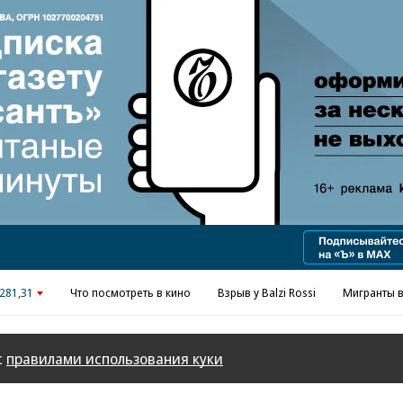
Реклама в «Ъ» www.kommersant.ru/ad
281,31
Что посмотреть в кино
Взрыв у Balzi Rossi
Мигранты в
с
правилами использования куки