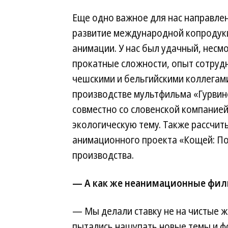
Еще одно важное для нас направле
развитие международной копродук
анимации. У нас был удачный, несм
прокатные сложности, опыт сотрудн
чешскими и бельгийскими коллегам
производстве мультфильма «Гурвине
совместно со словенской компание
экологическую тему. Также рассчи
анимационного проекта «Кощей: Пох
производства.
— А как же неанимационные фи
— Мы делали ставку не на чистые 
пытались нащупать новые темы и фо