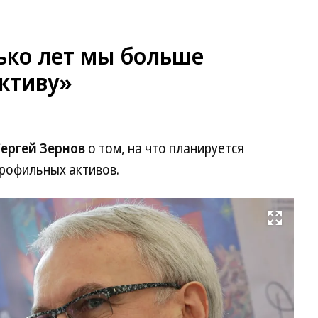
ько лет мы больше
ктиву»
ергей Зернов
о том, на что планируется
профильных активов.
Развернуть на весь экран
Фо
А
Ге
Т