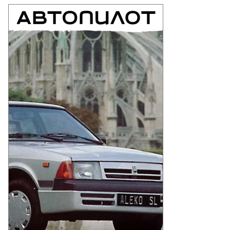
то:
ртем
одакян/
АСС