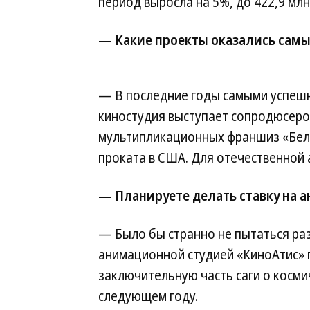
период выросла на 5%, до 422,9 млн
— Какие проекты оказались са
— В последние годы самыми успешн
киностудия выступает сопродюсером
мультипликационных франшиз «Белка
проката в США. Для отечественной
— Планируете делать ставку на 
— Было бы странно не пытаться раз
анимационной студией «КиноАтис» г
заключительную часть саги о космич
следующем году.