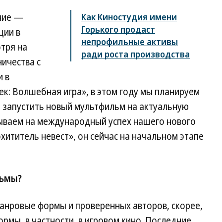
ние —
Как Киностудия имени
Горького продаст
ции в
непрофильные активы
отря на
ради роста производства
ичества с
и в
к: Волшебная игра», в этом году мы планируем
й запустить новый мультфильм на актуальную
тываем на международный успех нашего нового
ититель невест», он сейчас на начальном этапе
льмы?
жанровые формы и проверенных авторов, скорее,
рмы, в частности, в игровом кино. Последние