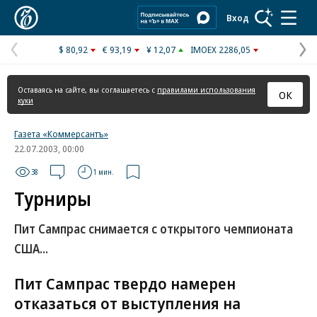
Коммерсантъ
Вход
$ 80,92
€ 93,19
¥ 12,07
IMOEX 2286,05
Предыдущая
С
страница
с
Оставаясь на сайте, вы соглашаетесь с
правилами использования
ОК
куки
Газета «Коммерсантъ»
22.07.2003, 00:00
38
1 мин.
Турниры
Пит Сампрас снимается с открытого чемпионата
США...
Пит Сампрас твердо намерен
отказаться от выступления на