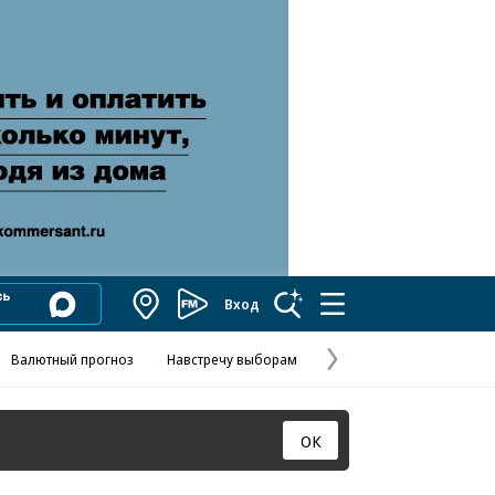
Вход
Коммерсантъ
FM
Валютный прогноз
Навстречу выборам
Скандал в FIFA
Названия опе
Колесников
Следующая
страница
ОК