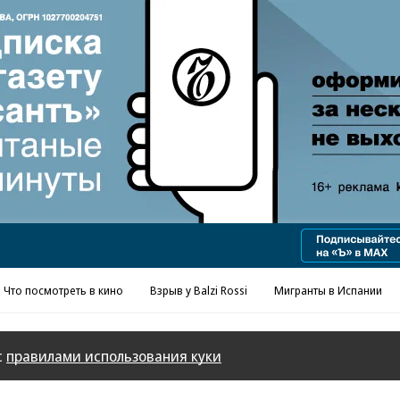
Реклама в «Ъ» www.kommersant.ru/ad
Что посмотреть в кино
Взрыв у Balzi Rossi
Мигранты в Испании
с
правилами использования куки