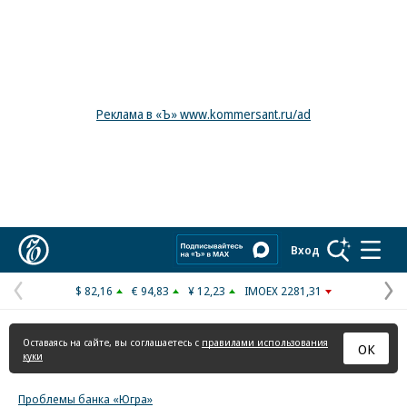
Реклама в «Ъ» www.kommersant.ru/ad
Коммерсантъ
Вход
$ 82,16
€ 94,83
¥ 12,23
IMOEX 2281,31
Предыдущая
С
страница
с
Оставаясь на сайте, вы соглашаетесь с
правилами использования
ОК
куки
Проблемы банка «Югра»