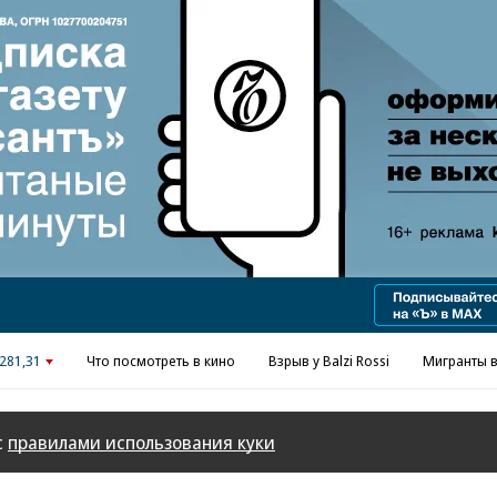
Реклама в «Ъ» www.kommersant.ru/ad
281,31
Что посмотреть в кино
Взрыв у Balzi Rossi
Мигранты в
с
правилами использования куки