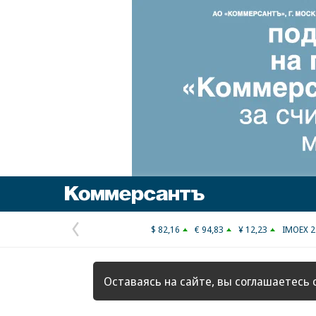
Коммерсантъ
$ 82,16
€ 94,83
¥ 12,23
IMOEX 2
Предыдущая
страница
Оставаясь на сайте, вы соглашаетесь 