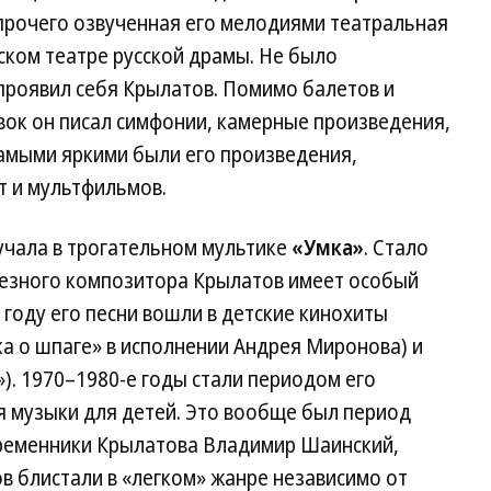
 прочего озвученная его мелодиями театральная
ском театре русской драмы. Не было
проявил себя Крылатов. Помимо балетов и
вок он писал симфонии, камерные произведения,
самыми яркими были его произведения,
т и мультфильмов.
учала в трогательном мультике
«Умка»
. Стало
ьезного композитора Крылатов имеет особый
 году его песни вошли в детские кинохиты
а о шпаге» в исполнении Андрея Миронова) и
). 1970–1980-е годы стали периодом его
я музыки для детей. Это вообще был период
овременники Крылатова Владимир Шаинский,
в блистали в «легком» жанре независимо от