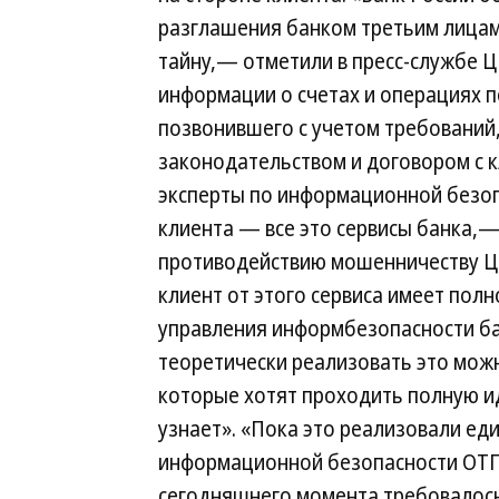
разглашения банком третьим лица
тайну,— отметили в пресс-службе 
информации о счетах и операциях 
позвонившего с учетом требовани
законодательством и договором с к
эксперты по информационной безо
клиента — все это сервисы банка,
противодействию мошенничеству Ц
клиент от этого сервиса имеет полн
управления информбезопасности ба
теоретически реализовать это мож
которые хотят проходить полную ид
узнает». «Пока это реализовали е
информационной безопасности ОТП
сегодняшнего момента требовалось