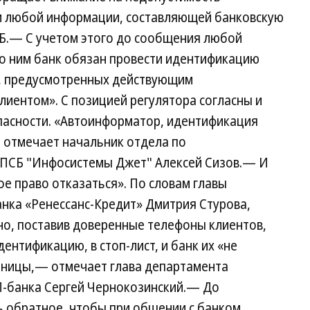
м любой информации, составляющей банковскую
ЦБ.— С учетом этого до сообщения любой
по ним банк обязан провести идентификацию
й, предусмотренных действующим
лиентом». С позицией регулятора согласны и
пасности. «Автоинформатор, идентификация
— отмечает начальник отдела по
ПСБ "Инфосистемы Джет" Алексей Сизов.— И
ое право отказаться». По словам главы
нка «Ренессанс-Кредит» Дмитрия Стурова,
но, поставив доверенные телефоны клиентов,
ентификацию, в стоп-лист, и банк их «не
диницы,— отмечает глава департамента
-банка Сергей Чернокозинский.— До
 обратное, чтобы при общении с банком