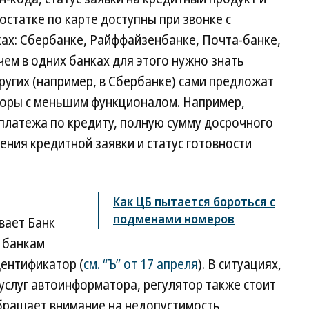
 остатке по карте доступны при звонке с
ах: Сбербанке, Райффайзенбанке, Почта-банке,
ичем в одних банках для этого нужно знать
ругих (например, в Сбербанке) сами предложат
торы с меньшим функционалом. Например,
платежа по кредиту, полную сумму досрочного
ения кредитной заявки и статус готовности
Как ЦБ пытается бороться с
подменами номеров
вает Банк
л банкам
ентификатор (
см. “Ъ” от 17 апреля
). В ситуациях,
 услуг автоинформатора, регулятор также стоит
обращает внимание на недопустимость