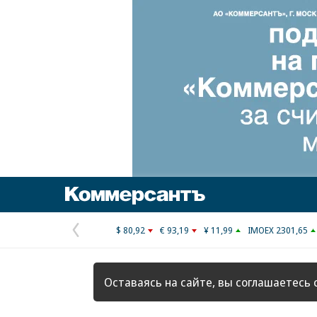
Коммерсантъ
$ 80,92
€ 93,19
¥ 11,99
IMOEX 2301,65
Предыдущая
страница
Оставаясь на сайте, вы соглашаетесь 