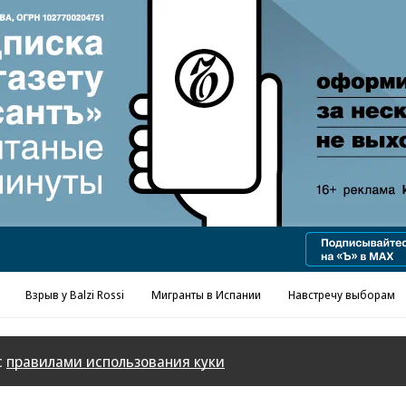
Реклама в «Ъ» www.kommersant.ru/ad
Взрыв у Balzi Rossi
Мигранты в Испании
Навстречу выборам
с
правилами использования куки