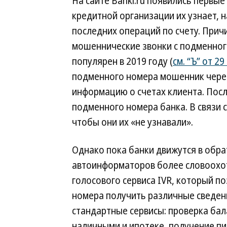
На сайте Banki.ru появились первы
кредитной организации их узнает, 
последних операций по счету. При
мошеннические звонки с подменного
популярен в 2019 году (
см. “Ъ” от 2
подменного номера мошенник чере
информацию о счетах клиента. Посл
подменного номера банка. В связи 
чтобы они их «не узнавали».
Однако пока банки движутся в обра
автоинформаторов более словоохо
голосового сервиса IVR, который п
номера получить различные сведен
стандартные сервисы: проверка бал
наличными и ипотеке, получение пин