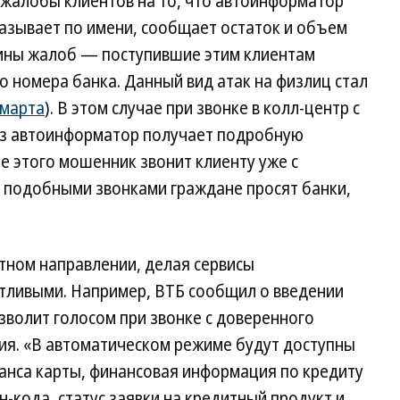
е жалобы клиентов на то, что автоинформатор
называет по имени, сообщает остаток и объем
чины жалоб — поступившие этим клиентам
 номера банка. Данный вид атак на физлиц стал
9 марта
). В этом случае при звонке в колл-центр с
з автоинформатор получает подробную
е этого мошенник звонит клиенту уже с
с подобными звонками граждане просят банки,
тном направлении, делая сервисы
тливыми. Например, ВТБ сообщил о введении
озволит голосом при звонке с доверенного
ия. «В автоматическом режиме будут доступны
анса карты, финансовая информация по кредиту
-кода, статус заявки на кредитный продукт и