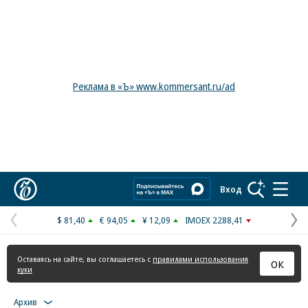
Реклама в «Ъ» www.kommersant.ru/ad
Коммерсантъ
Вход
$ 81,40
€ 94,05
¥ 12,09
IMOEX 2288,41
Предыдущая
С
страница
с
Оставаясь на сайте, вы соглашаетесь с
правилами использования
ОК
куки
Архив