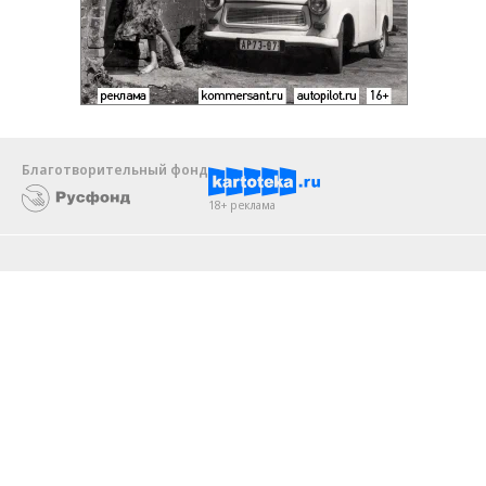
Благотворительный фонд
18+ реклама
О «Коммерсанте»
Android
Архив
Обратная связь
Контакты
Правовая информация
Реклама
E-mail рассылки
Вакансии
18+