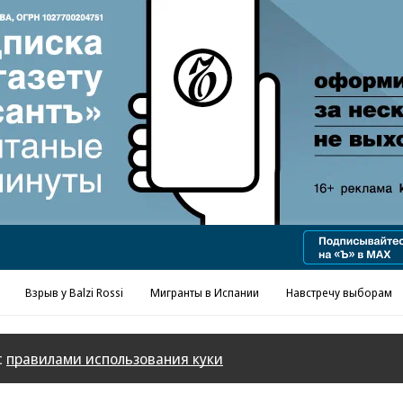
Реклама в «Ъ» www.kommersant.ru/ad
Взрыв у Balzi Rossi
Мигранты в Испании
Навстречу выборам
с
правилами использования куки