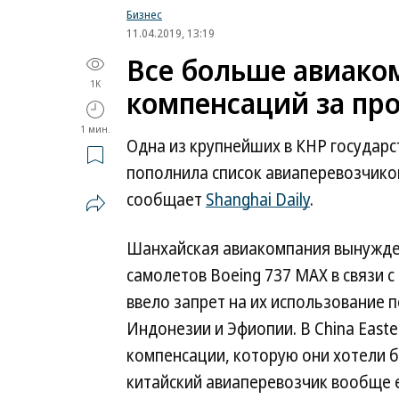
Бизнес
11.04.2019, 13:19
Все больше авиаком
1K
компенсаций за про
1 мин.
Одна из крупнейших в КНР государст
пополнила список авиаперевозчико
сообщает
Shanghai Daily
.
Шанхайская авиакомпания вынужден
самолетов Boeing 737 MAX в связи с
ввело запрет на их использование 
Индонезии и Эфиопии. В China Easte
компенсации, которую они хотели бы
китайский авиаперевозчик вообще е