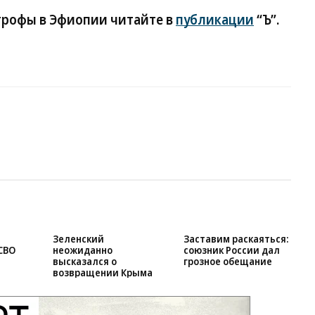
трофы в Эфиопии читайте в
публикации
“Ъ”.
Зеленский
Заставим раскаяться:
СВО
неожиданно
союзник России дал
высказался о
грозное обещание