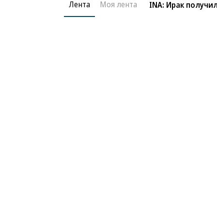
Лента
Моя лента
INA: Ирак получи
Новости компаний
Все
06.08.2026
06.
ГК «Галс-Девелопмент»
«Д
В бизнес-центре «Адмирал» в Южном
Тре
порту залит первый куб бетона
нед
слу
Благотворительный фонд
О «Коммер
Архив
Контакты
18+ реклама
© АО «Коммерсантъ». 127006, Москва, Оружейный пе
Сетевое издание «Коммерсантъ» (доменное имя сайт
Федеральной службой по надзору в сфере связи, и