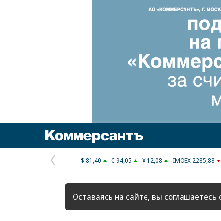
Коммерсантъ
$ 81,40
€ 94,05
¥ 12,08
IMOEX 2285,88
Предыдущая
страница
Оставаясь на сайте, вы соглашаетесь 