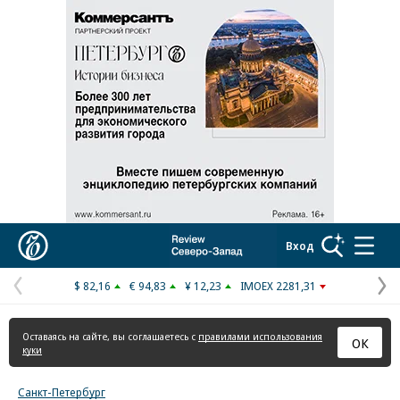
Коммерсантъ
Вход
$ 82,16
€ 94,83
¥ 12,23
IMOEX 2281,31
Предыдущая
С
страница
с
Оставаясь на сайте, вы соглашаетесь с
правилами использования
ОК
куки
Санкт-Петербург