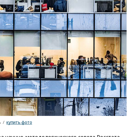
ъ
/
купить фото