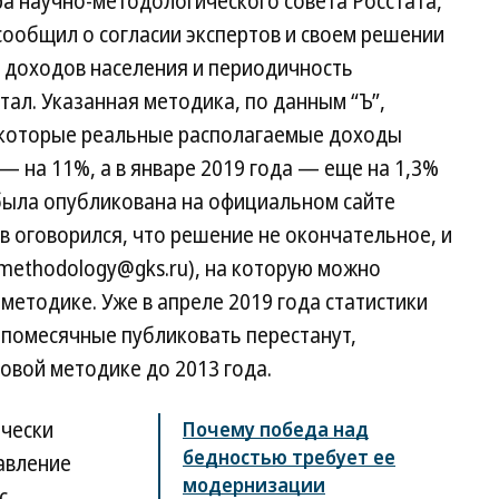
а научно-методологического совета Росстата,
сообщил о согласии экспертов и своем решении
а доходов населения и периодичность
тал. Указанная методика, по данным “Ъ”,
в которые реальные располагаемые доходы
 — на 11%, а в январе 2019 года — еще на 1,3%
а была опубликована на официальном сайте
в оговорился, что решение не окончательное, и
methodology@gks.ru), на которую можно
методике. Уже в апреле 2019 года статистики
 помесячные публиковать перестанут,
новой методике до 2013 года.
ически
Почему победа над
бедностью требует ее
авление
модернизации
с