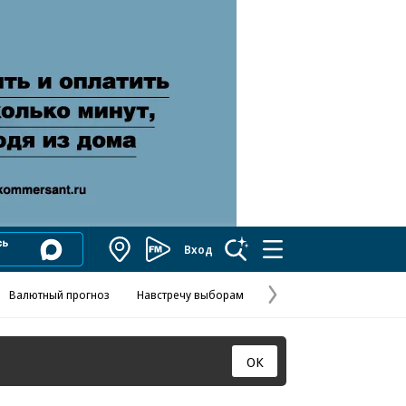
Вход
Коммерсантъ
FM
Валютный прогноз
Навстречу выборам
Скандал в FIFA
Названия опе
Колесников
Следующая
страница
ОК