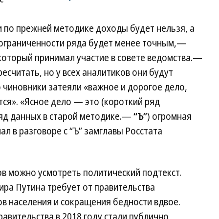
 по прежней методике доходы будет нельзя, а
 ограниченности ряда будет менее точным,—
который принимал участие в совете ведомства.—
считать, но у всех аналитиков они будут
о чиновники затеяли «важное и дорогое дело,
тся». «Ясное дело — это (короткий ряд
яд данных в старой методике.—
“Ъ”
) огромная
л в разговоре с “Ъ” замглавы Росстата
ов можно усмотреть политический подтекст.
ира Путина требует от правительства
в населения и сокращения бедности вдвое.
авительства в 2018 году стали публично