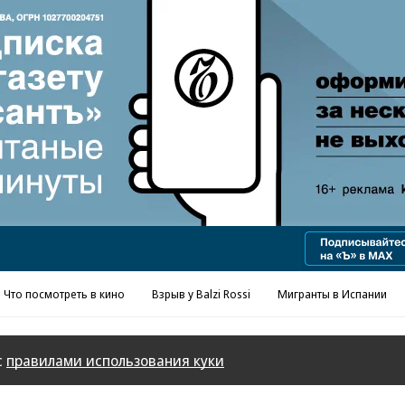
Реклама в «Ъ» www.kommersant.ru/ad
Что посмотреть в кино
Взрыв у Balzi Rossi
Мигранты в Испании
с
правилами использования куки