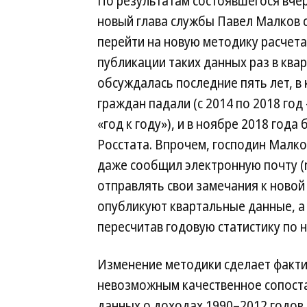
По результатам состоявшегося вчер
новый глава службы Павел Малков 
перейти на новую методику расчет
публикации таких данных раз в квар
обсуждалась последние пять лет, 
граждан падали (с 2014 по 2018 год
«год к году»), и в ноябре 2018 год
Росстата. Впрочем, господин Малко
даже сообщил электронную почту (
отправлять свои замечания к новой 
опубликуют квартальные данные, а
пересчитав годовую статистику по 
Изменение методики сделает факт
невозможным качественное сопост
данных о доходах 1990–2012 годов 