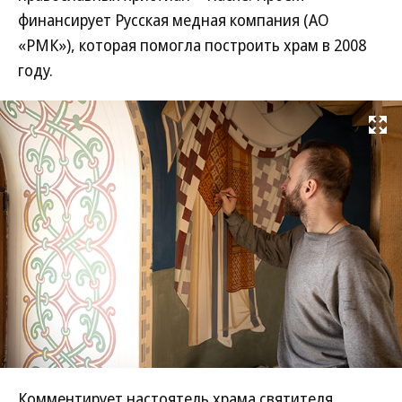
финансирует Русская медная компания (АО
«РМК»), которая помогла построить храм в 2008
году.
Развернуть на
Комментирует настоятель храма святителя