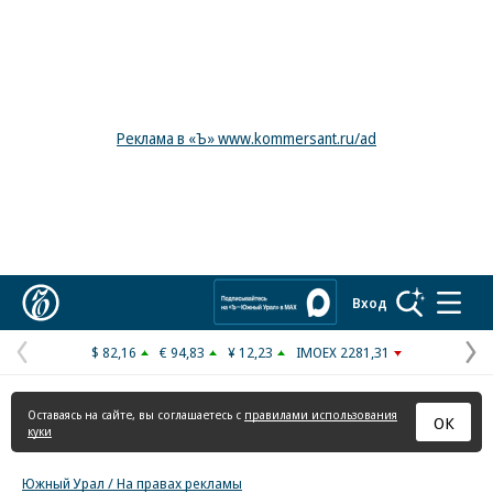
Реклама в «Ъ» www.kommersant.ru/ad
Коммерсантъ
Вход
$ 82,16
€ 94,83
¥ 12,23
IMOEX 2281,31
Предыдущая
С
страница
с
Оставаясь на сайте, вы соглашаетесь с
правилами использования
ОК
куки
Южный Урал / На правах рекламы