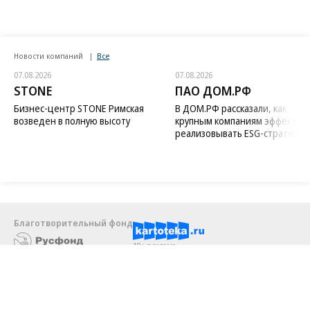
Новости компаний
Все
07.08.2026
07.08.2026
STONE
ПАО ДОМ.РФ
Бизнес-центр STONE Римская
В ДОМ.РФ рассказали, как
возведен в полную высоту
крупным компаниям эффектив
реализовывать ESG-стратегию
Благотворительный фонд
18+ реклама
О «Коммерсанте»
Android
Архив
Обратная связь