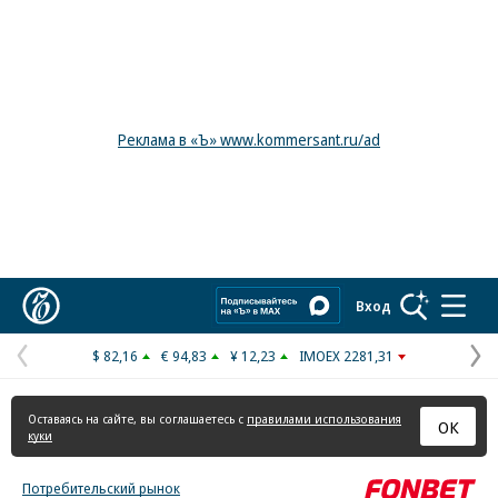
Реклама в «Ъ» www.kommersant.ru/ad
Коммерсантъ
Вход
$ 82,16
€ 94,83
¥ 12,23
IMOEX 2281,31
Предыдущая
С
страница
с
Оставаясь на сайте, вы соглашаетесь с
правилами использования
ОК
куки
Потребительский рынок