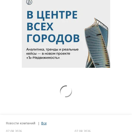
ВСУ точно получат десятки тысяч новых
солдат
Путин озвучил итоговый план СВО
Зеленский неожиданно высказался о
возвращении Крыма
Заставим раскаяться: союзник России
дал грозное обещание