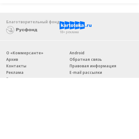
Благотворительный фонд
18+ реклама
О «Коммерсанте»
Android
Архив
Обратная связь
Контакты
Правовая информация
Реклама
E-mail рассылки
Вакансии
18+
© АО «Коммерсантъ». 127006, Москва, Оружейный переулок д. 41,
тел. +7 (495) 797-69-70.
Сетевое издание «Коммерсантъ» (доменное имя сайта:
kommersant.ru) зарегистрировано Федеральной службой
по надзору в сфере связи, информационных технологий и массовых