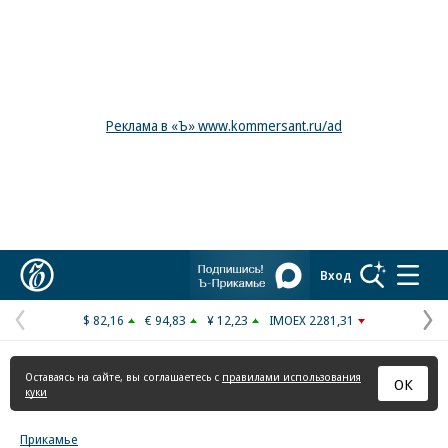
Реклама в «Ъ» www.kommersant.ru/ad
Коммерсантъ
Вход
$ 82,16
€ 94,83
¥ 12,23
IMOEX 2281,31
Предыдущая
С
страница
с
Оставаясь на сайте, вы соглашаетесь с
правилами использования
ОК
куки
Прикамье