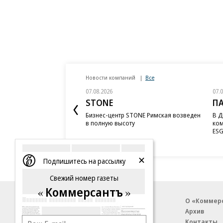
Новости компаний
Все
07.08.2026
07.
STONE
П
Бизнес-центр STONE Римская возведен
В Д
в полную высоту
ком
ESG
Подпишитесь на рассылку
Свежий номер газеты
Коммерсантъ
Благотворительный фонд
О «Коммер
Архив
Контакты