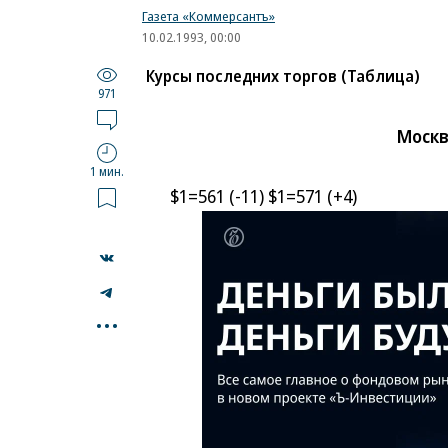
Газета «Коммерсантъ»
10.02.1993, 00:00
Курсы последних торгов (Таблица)
971
Москв
1 мин.
$1=561 (-11) $1=571 (+4)
...