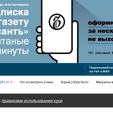
281,31
Что посмотреть в кино
Взрыв у Balzi Rossi
Мигранты в
с
правилами использования куки