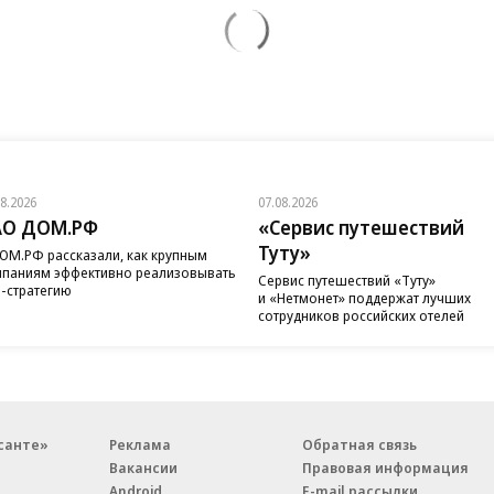
08.2026
07.08.2026
АО ДОМ.РФ
«Сервис путешествий
Туту»
ОМ.РФ рассказали, как крупным
паниям эффективно реализовывать
Сервис путешествий «Туту»
-стратегию
и «Нетмонет» поддержат лучших
сотрудников российских отелей
санте»
Реклама
Обратная связь
Вакансии
Правовая информация
Android
E-mail рассылки