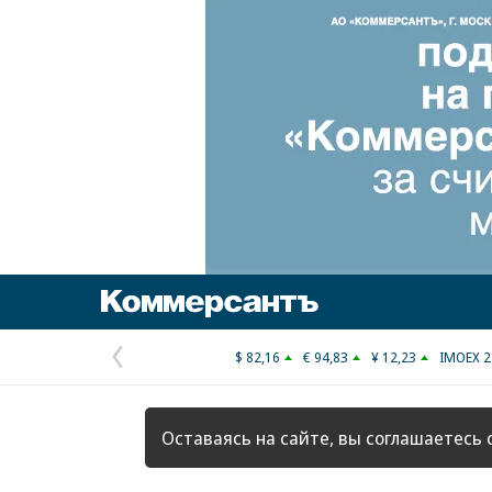
Коммерсантъ
$ 82,16
€ 94,83
¥ 12,23
IMOEX 2
Предыдущая
страница
Оставаясь на сайте, вы соглашаетесь 