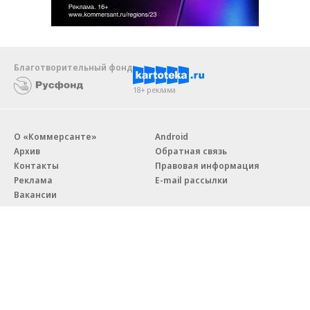
Благотворительный фонд
18+ реклама
О «Коммерсанте»
Android
Архив
Обратная связь
Контакты
Правовая информация
Реклама
E-mail рассылки
Вакансии
18+
© АО «Коммерсантъ». 127006, Москва, Оружейный переулок д. 41,
тел. +7 (495) 797-69-70.
Сетевое издание «Коммерсантъ» (доменное имя сайта: