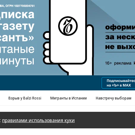
Реклама в «Ъ» www.kommersant.ru/ad
Взрыв у Balzi Rossi
Мигранты в Испании
Навстречу выборам
с
правилами использования куки