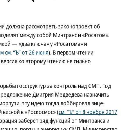
нии должна рассмотреть законопроект об
поделят между собой Минтранс и «Росатом».
икой — «два ключа» у «Росатома» и
м см. “Ъ” от 26 июня
). В первом чтении
 версия ко второму чтению не сильно
орьбы госструктур за контроль над СМП. Год
предложение Дмитрия Медведева назначить
орпути, эту идею тогда лоббировал вице-
весной в «Роскосмос» (
см. “Ъ” от 8 ноября 2017
порация заберет ряд функций от Минтранса и
вигацию, порты и энергетику СМП. Министерство