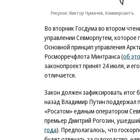
Рисунок: Виктор Чумачев, Коммерсантъ
Во вторник Госдума во втором чте
управлении Севморпутем, которое 
Основной принцип управления Аркт
Росморречфлота Минтранса (
об это
законопроект принят 24 июля, и его
отличается.
Закон должен зафиксировать итог б
назад Владимир Путин поддержал 
«Росатом» единым оператором Севм
премьер Дмитрий Рогозин, ушедший 
года
). Предполагалось, что госкор
будет отвечать за судоходство, на