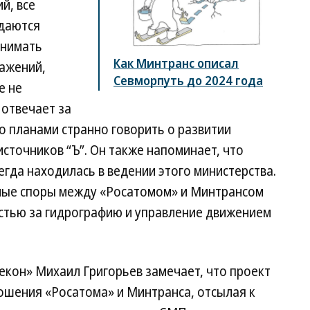
й, все
тдаются
инимать
Как Минтранс описал
ражений,
Севморпуть до 2024 года
е не
отвечает за
его планами странно говорить о развитии
источников “Ъ”. Он также напоминает, что
гда находилась в ведении этого министерства.
вные споры между «Росатомом» и Минтрансом
остью за гидрографию и управление движением
екон» Михаил Григорьев замечает, что проект
ошения «Росатома» и Минтранса, отсылая к