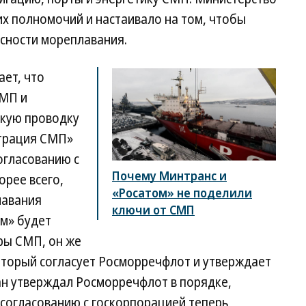
х полномочий и настаивало на том, чтобы
асности мореплавания.
ает, что
СМП и
скую проводку
страция СМП»
огласованию с
Почему Минтранс и
орее всего,
«Росатом» не поделили
лавания
ключи от СМП
ом» будет
ры СМП, он же
оторый согласует Росморречфлот и утверждает
ан утверждал Росморречфлот в порядке,
 согласованию с госкорпорацией теперь