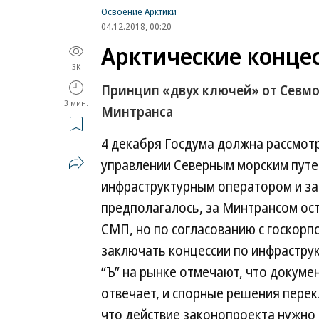
Освоение Арктики
04.12.2018, 00:20
Арктические конце
3K
Принцип «двух ключей» от Севмо
3 мин.
Минтранса
4 декабря Госдума должна рассмот
управлении Северным морским путе
инфраструктурным оператором и за
предполагалось, за Минтрансом ос
СМП, но по согласованию с госкорп
заключать концессии по инфрастру
“Ъ” на рынке отмечают, что докумен
отвечает, и спорные решения перек
что действие законопроекта нужно 