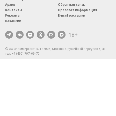
Архив
Обратная связь
Контакты
Правовая информация
Реклама
E-mail рассылки
Вакансии
18+
© АО «Коммерсантъ». 127006, Москва, Оружейный переулок д. 41,
тел. +7 (495) 797-69-70.
Сетевое издание «Коммерсантъ» (доменное имя сайта:
kommersant.ru) зарегистрировано Федеральной службой
по надзору в сфере связи, информационных технологий и массовых
коммуникаций (Роскомнадзор), регистрационный номер и дата
принятия решения о регистрации: серия
Эл № ФС77-76922
от 11 октября 2019 г.
Партнерские проекты/материалы, новости компаний, материалы
с пометкой «Промо» и «Официальное сообщение» опубликованы
на коммерческой основе.
На kommersant.ru применяются рекомендательные технологии.
Подробнее