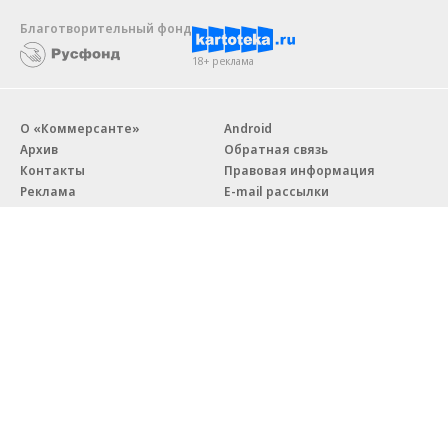
Благотворительный фонд
18+ реклама
О «Коммерсанте»
Android
Архив
Обратная связь
Контакты
Правовая информация
Реклама
E-mail рассылки
Вакансии
18+
© АО «Коммерсантъ». 127006, Москва, Оружейный переулок д. 41,
тел. +7 (495) 797-69-70.
Сетевое издание «Коммерсантъ» (доменное имя сайта:
kommersant.ru) зарегистрировано Федеральной службой
по надзору в сфере связи, информационных технологий и массовых
коммуникаций (Роскомнадзор), регистрационный номер и дата
принятия решения о регистрации: серия
Эл № ФС77-76922