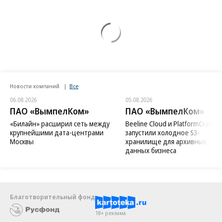
Новости компаний
Все
06.08.2026
05.08.2026
ПАО «ВымпелКом»
ПАО «ВымпелКом»
«Билайн» расширил сеть между
Beeline Cloud и PlatformCraft
крупнейшими дата-центрами
запустили холодное S3-
Москвы
хранилище для архивных
данных бизнеса
Благотворительный фонд
18+ реклама