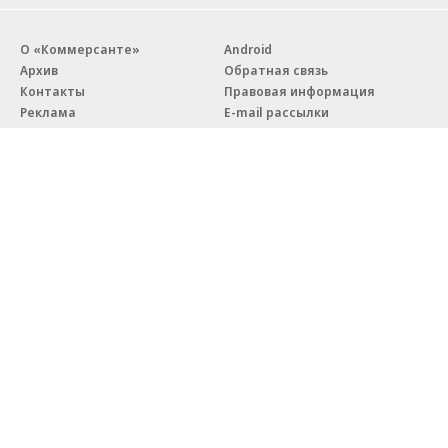
О «Коммерсанте»
Android
Архив
Обратная связь
Контакты
Правовая информация
Реклама
E-mail рассылки
Вакансии
18+
© АО «Коммерсантъ». 127006, Москва, Оружейный переулок д. 41,
тел. +7 (495) 797-69-70.
Сетевое издание «Коммерсантъ» (доменное имя сайта:
kommersant.ru) зарегистрировано Федеральной службой
по надзору в сфере связи, информационных технологий и массовых
коммуникаций (Роскомнадзор), регистрационный номер и дата
принятия решения о регистрации: серия
Эл № ФС77-76922
от 11 октября 2019 г.
Партнерские проекты/материалы, новости компаний, материалы
с пометкой «Промо» и «Официальное сообщение» опубликованы
на коммерческой основе.