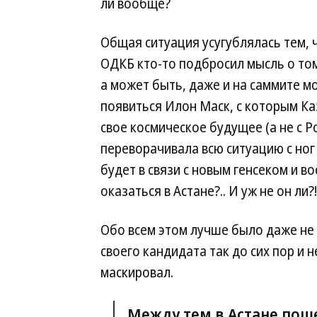
ли вообще?
Общая ситуация усугублялась тем, ч
ОДКБ кто-то подбросил мысль о том,
а может быть, даже и на саммите м
появиться Илон Маск, с которым Ка
свое космическое будущее (а не с Р
переворачивала всю ситуацию с ног 
будет в связи с новым генсеком и 
оказаться в Астане?.. И уж не он ли?!
Обо всем этом лучше было даже не д
своего кандидата так до сих пор и 
маскировал.
Между тем в Астане поше