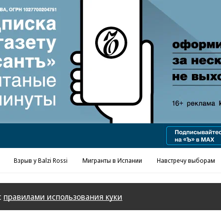
Реклама в «Ъ» www.kommersant.ru/ad
Взрыв у Balzi Rossi
Мигранты в Испании
Навстречу выборам
с
правилами использования куки