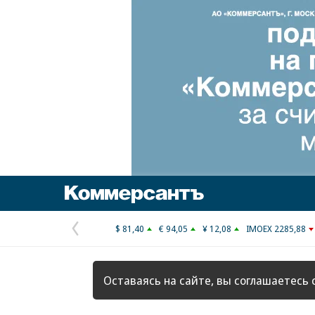
Коммерсантъ
$ 81,40
€ 94,05
¥ 12,08
IMOEX 2285,88
Предыдущая
страница
Оставаясь на сайте, вы соглашаетесь 