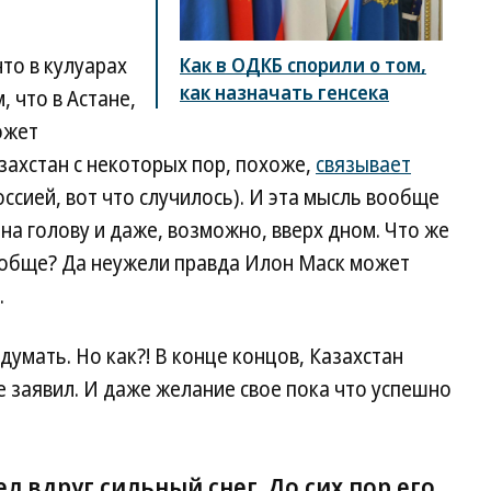
то в кулуарах
Как в ОДКБ спорили о том,
как назначать генсека
 что в Астане,
ожет
захстан с некоторых пор, похоже,
связывает
оссией, вот что случилось). И эта мысль вообще
на голову и даже, возможно, вверх дном. Что же
вообще? Да неужели правда Илон Маск может
.
умать. Но как?! В конце концов, Казахстан
не заявил. И даже желание свое пока что успешно
л вдруг сильный снег. До сих пор его