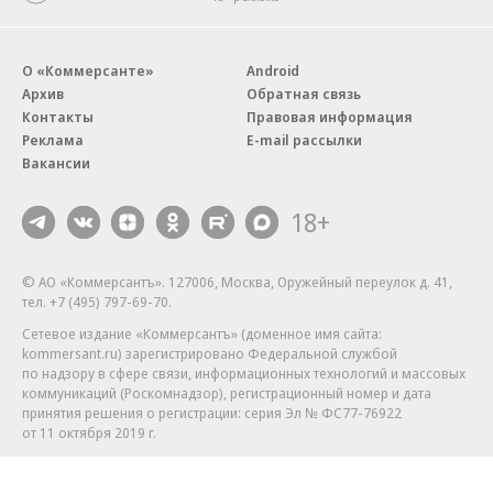
О «Коммерсанте»
Android
Архив
Обратная связь
Контакты
Правовая информация
Реклама
E-mail рассылки
Вакансии
18+
© АО «Коммерсантъ». 127006, Москва, Оружейный переулок д. 41,
тел. +7 (495) 797-69-70.
Сетевое издание «Коммерсантъ» (доменное имя сайта:
kommersant.ru) зарегистрировано Федеральной службой
по надзору в сфере связи, информационных технологий и массовых
коммуникаций (Роскомнадзор), регистрационный номер и дата
принятия решения о регистрации: серия
Эл № ФС77-76922
от 11 октября 2019 г.
Партнерские проекты/материалы, новости компаний, материалы
с пометкой «Промо» и «Официальное сообщение» опубликованы