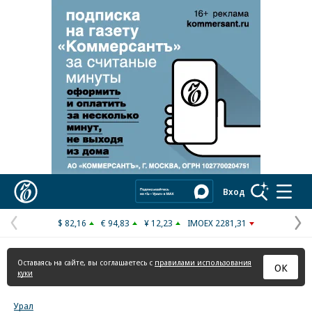
Реклама в «Ъ» www.kommersant.ru/ad
Коммерсантъ
Вход
$ 82,16
€ 94,83
¥ 12,23
IMOEX 2281,31
Предыдущая
С
страница
с
Оставаясь на сайте, вы соглашаетесь с
правилами использования
ОК
куки
Урал